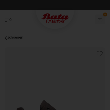
Betaal achteraf met Klarna
0
schoenen