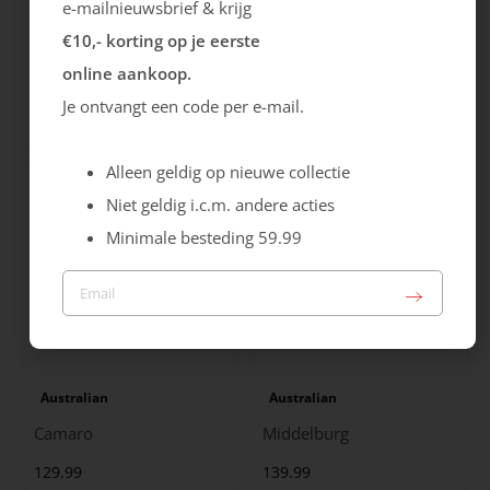
e-mailnieuwsbrief & krijg
€10,- korting op je eerste
Ecco
Australian
online aankoop.
City Stride
Grants
Je ontvangt een code per e-mail.
119.99
149.99
Alleen geldig op nieuwe collectie
Niet geldig i.c.m. andere acties
Minimale besteding 59.99
Australian
Australian
Camaro
Middelburg
129.99
139.99