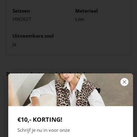
Seizoen
Materiaal
HW2627
Leer
Uitneembare zool
Ja
Deze producten ga je leuk vinden
€10,- KORTING!
Schrijf je nu in voor onze