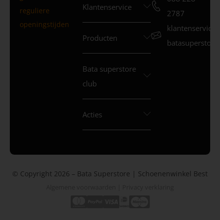
Klantenservice
reguliere
2787
openingstijden
klantenservice
Producten
batasuperstore.
Bata superstore
club
Acties
© Copyright 2026 – Bata Superstore | Schoenenwinkel Best
Algemene voorwaarden
|
Privacy verklaring