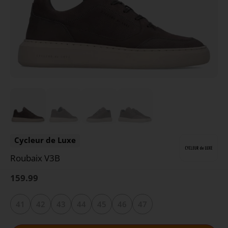
Cycleur de Luxe
Roubaix V3B
159.99
41
42
43
44
45
46
47