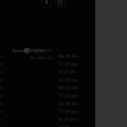
Marktstraat
Openingstijden
Uden
0 –
Ma 09.30 –
39, 5401 GG
ur
17.30 uur
 –
Di 09.30 –
ur
17.30 uur
0 –
Wo 09.30 –
ur
17.30 uur
0 –
Do 09.30 –
ur
17.30 uur
 –
Vr 09.30 –