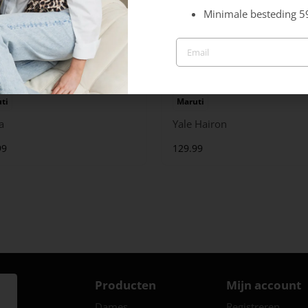
Minimale besteding 5
ti
Maruti
a
Yale Hairon
99
129.99
Producten
Mijn account
Dames
Registreren