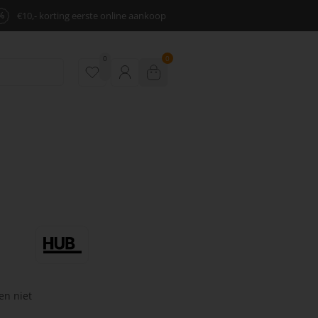
%
€10,- korting eerste online aankoop
0
0
en niet