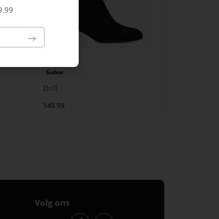
9.99
Gabor
Drill
149.99
Volg ons