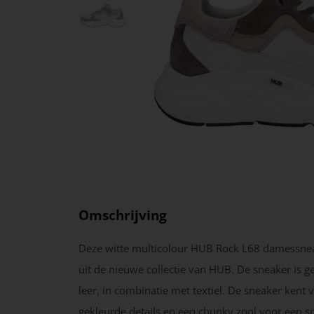
Omschrijving
Deze witte multicolour HUB Rock L68 damessne
uit de nieuwe collectie van HUB. De sneaker is 
leer, in combinatie met textiel. De sneaker kent 
gekleurde details en een chunky zool voor een s