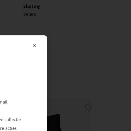
Sluiting
Veters
mail.
e collectie
re acties