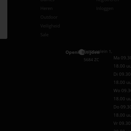
Heren
Inloggen
Outdoor
Veiligheid
Sale
Europaplein 1,
Openingstijden
Best
Ma 09.3
5684 ZC
18.00 u
Di 09.30
18.00 u
Wo 09.3
18.00 u
Do 09.3
18.00 u
Vr 09.30