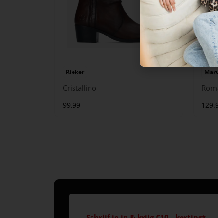
Rieker
Maru
Cristallino
Rom
99.99
129.
Schrijf je in & krijg €10,- korting*