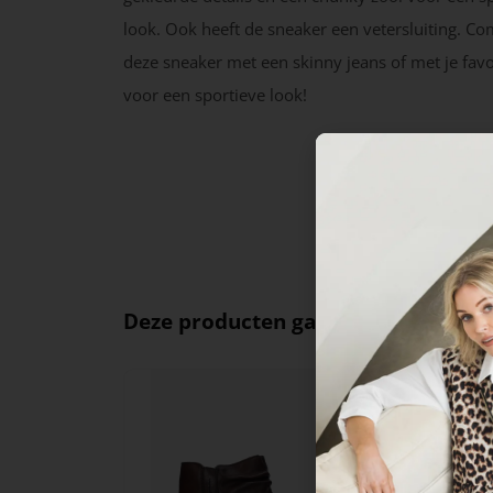
look. Ook heeft de sneaker een vetersluiting. C
deze sneaker met een skinny jeans of met je favo
voor een sportieve look!
Deze producten ga je leuk vinden