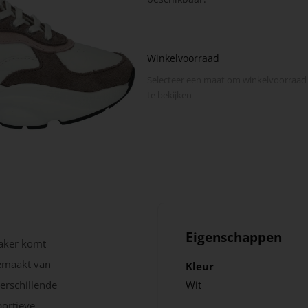
Winkelvoorraad
Selecteer een maat om winkel­voorraad
te bekijken
Eigenschappen
aker komt
gemaakt van
Kleur
verschillende
Wit
portieve