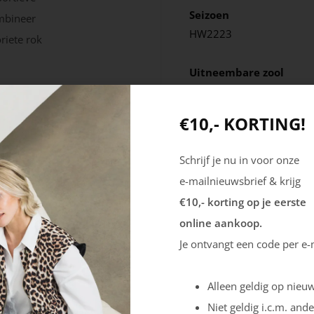
Seizoen
ombineer
HW2223
riete rok
Uitneembare zool
Nee
€10,- KORTING!
Schrijf je nu in voor onze
e-mailnieuwsbrief & krijg
€10,- korting op je eerste
online aankoop.
Je ontvangt een code per e-
Alleen geldig op nieuw
Niet geldig i.c.m. ande