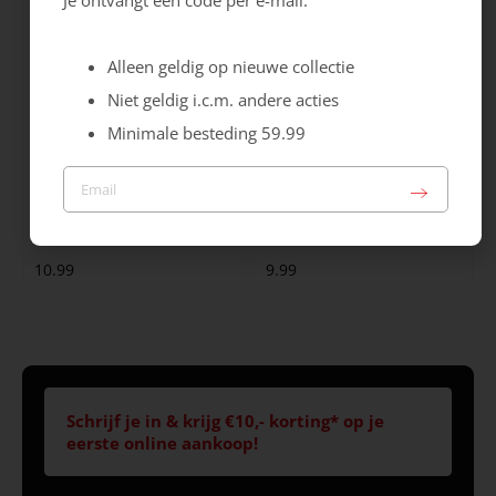
Je ontvangt een code per e-mail.
Alleen geldig op nieuwe collectie
Niet geldig i.c.m. andere acties
Minimale besteding 59.99
Bergal
Saicara
Sneaker Inlegzool
Foot Fresh & Silk
10.99
9.99
Schrijf je in & krijg €10,- korting* op je
eerste online aankoop!