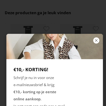
Deze producten ga je leuk vinden
€10,- KORTING!
Bergal
Pedag
Schrijf je nu in voor onze
Soft Luxury Inlegzool
Soft Move Inlegzool
e-mailnieuwsbrief & krijg
21.99
19.99
€10,- korting op je eerste
online aankoop.