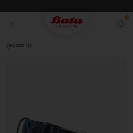
Betaal achteraf met Klarna
0
accessoires