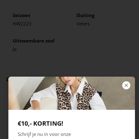
Seizoen
Sluiting
HW2223
Veters
Uitneembare zool
Ja
Deze producten ga je leuk vinden
€10,- KORTING!
Schrijf je nu in voor onze