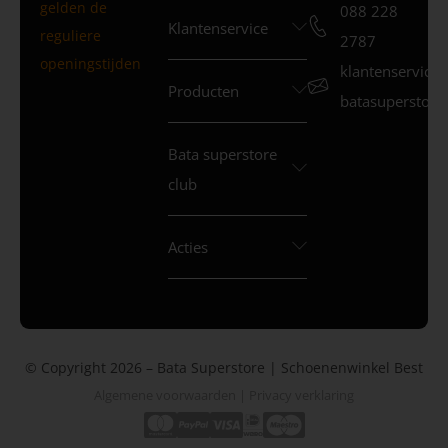
gelden de
088 228
Klantenservice
reguliere
2787
openingstijden
klantenservice
Producten
batasuperstore.
Bata superstore
club
Acties
© Copyright 2026 – Bata Superstore | Schoenenwinkel Best
Algemene voorwaarden
|
Privacy verklaring