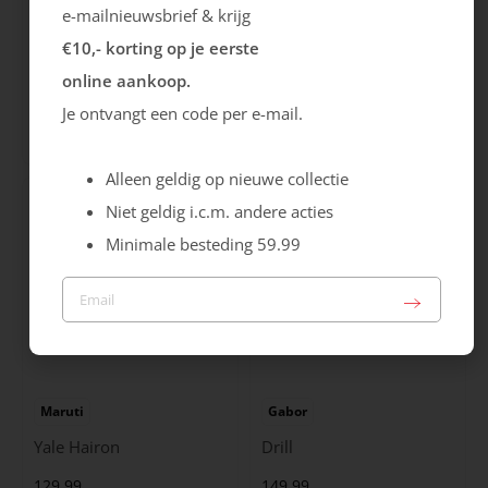
e-mailnieuwsbrief & krijg
€10,- korting op je eerste
Rieker
Maruti
online aankoop.
Cristallino
Roma
Je ontvangt een code per e-mail.
99.99
129.99
Alleen geldig op nieuwe collectie
Niet geldig i.c.m. andere acties
Minimale besteding 59.99
Maruti
Gabor
Yale Hairon
Drill
129.99
149.99