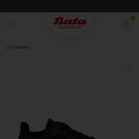
Betaal achteraf met Klarna
0
schoenen