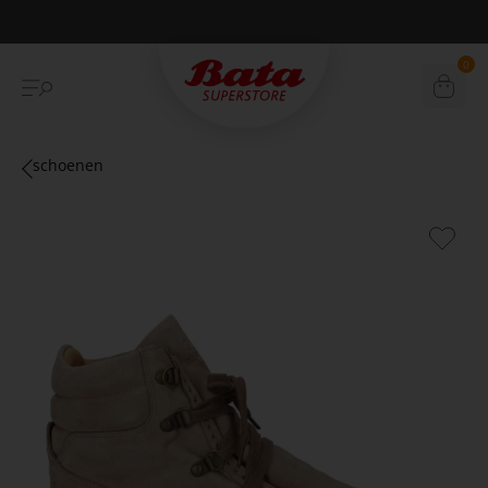
Duurzame verzending
0
schoenen