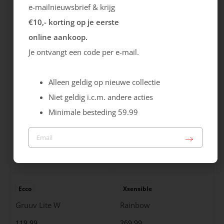
e-mailnieuwsbrief & krijg
€10,- korting op je eerste
Gabor
Caprice
online aankoop.
Hairy
Laars
Je ontvangt een code per e-mail.
159.99
89.99
Alleen geldig op nieuwe collectie
Niet geldig i.c.m. andere acties
Minimale besteding 59.99
Ecco
Xsensible
Gruuv Lite W
Rainbow
119.99
269.99