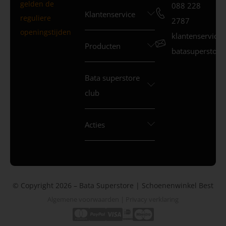
gelden de
088 228
Klantenservice
reguliere
2787
openingstijden
klantenservice
Producten
batasuperstore.
Bata superstore
club
Acties
© Copyright 2026 – Bata Superstore | Schoenenwinkel Best
Algemene voorwaarden
|
Privacy verklaring