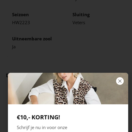
Seizoen
Sluiting
HW2223
Veters
Uitneembare zool
Ja
Deze producten ga je leuk vinden
€10,- KORTING!
Schrijf je nu in voor onze