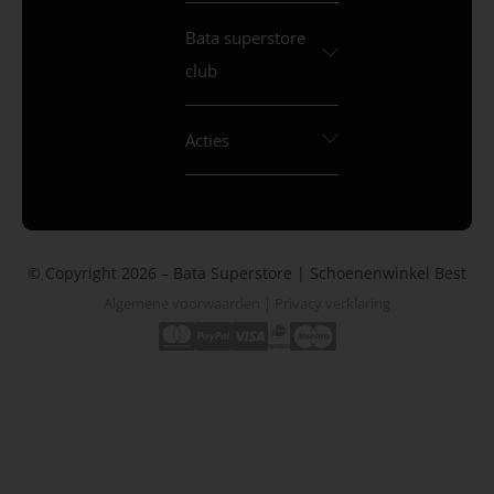
Bata superstore
club
Acties
© Copyright 2026 – Bata Superstore | Schoenenwinkel Best
Algemene voorwaarden
|
Privacy verklaring