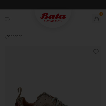
Betaal achteraf met Klarna
0
schoenen