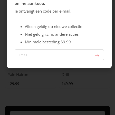
online aankoop.
99.99
129.99
Je ontvangt een code per e-mail.
Alleen geldig op nieuwe collectie
Niet geldig i.c.m. andere acties
Minimale besteding 59.99
Maruti
Gabor
Yale Hairon
Drill
129.99
149.99