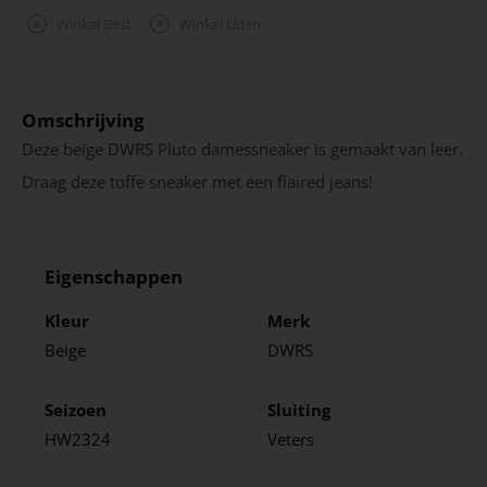
Winkel Best
Winkel Uden
Omschrijving
Deze beige DWRS Pluto damessneaker is gemaakt van leer.
Draag deze toffe sneaker met een flaired jeans!
Eigenschappen
Kleur
Merk
Beige
DWRS
Seizoen
Sluiting
HW2324
Veters