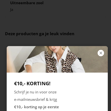
Uitneembare zool
Ja
Deze producten ga je leuk vinden
€10,- KORTING!
Schrijf je nu in voor onze
Rieker
Maruti
e-mailnieuwsbrief & krijg
Cristallino
Roma
€10,- korting op je eerste