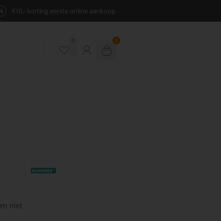
%
€10,- korting eerste online aankoop
0
0
en niet