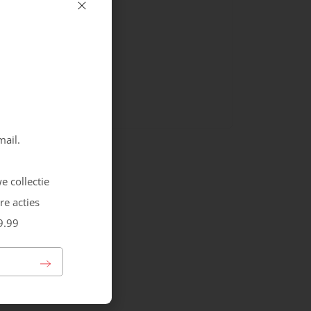
Sluiting
Rits
Veters
mail.
e collectie
re acties
9.99