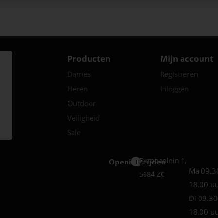
Producten
Mijn account
Dames
Registreren
Heren
Inloggen
Outdoor
Veiligheid
Sale
Europaplein 1,
Openingstijden
Best
Ma 09.3
5684 ZC
18.00 u
Di 09.30
18.00 u