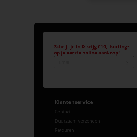
Schrijf je in & krijg €10,- korting*
op je eerste online aankoop!
Klantenservice
Contact
Duurzaam verzenden
Retouren