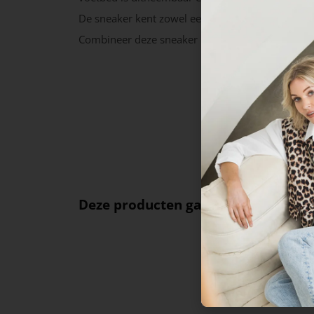
De sneaker kent zowel een veter- als een ritssluit
Combineer deze sneaker met een stoere broek!
Deze producten ga je leuk vinden