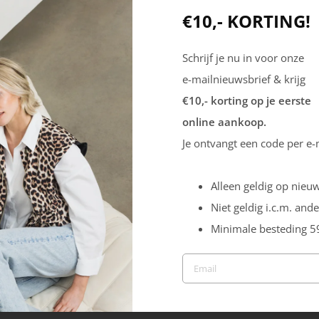
Seizoen
€10,- KORTING!
ing.
HW2223
Schrijf je nu in voor onze
Uitneembare zool
e-mailnieuwsbrief & krijg
Ja
€10,- korting op je eerste
online aankoop.
Je ontvangt een code per e-
Alleen geldig op nieuw
Niet geldig i.c.m. ande
Minimale besteding 5