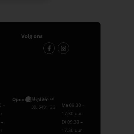
Volg ons
Marktstraat
Openingstijden
Uden
0 –
Ma 09.30 –
39, 5401 GG
ur
17.30 uur
 –
Di 09.30 –
ur
17.30 uur