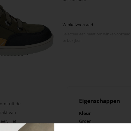
Winkelvoorraad
Selecteer een maat om winkel­voorraad
te bekijken
Eigenschappen
omt uit de
aakt van
Kleur
leer. Het
Groen
vermogen.