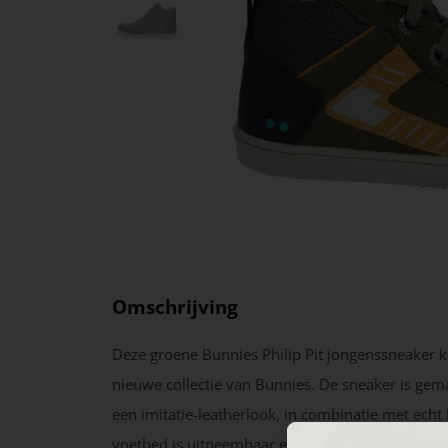
Omschrijving
Deze groene Bunnies Philip Pit jongenssneaker k
nieuwe collectie van Bunnies. De sneaker is gem
een imitatie-leatherlook, in combinatie met echt 
voetbed is uitneembaar en heeft een ademend 