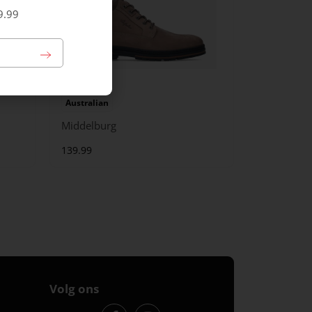
9.99
Australian
Middelburg
139.99
Volg ons