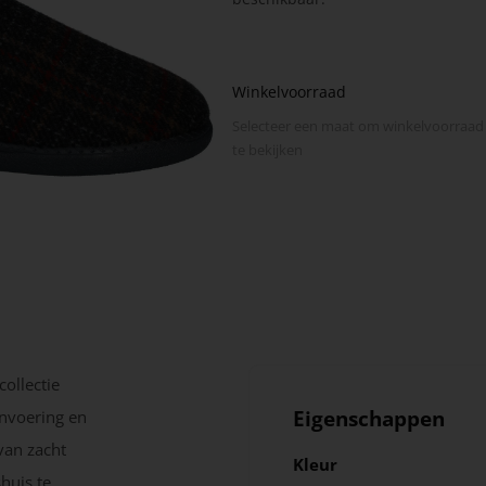
Winkelvoorraad
Selecteer een maat om winkel­voorraad
te bekijken
ollectie
Eigenschappen
envoering en
van zacht
Kleur
huis te