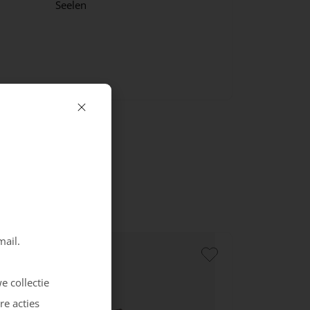
Seelen
mail.
e collectie
re acties