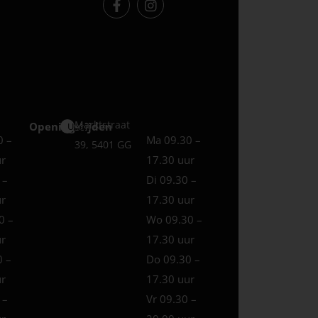
Marktstraat
Openingstijden
Uden
0 –
Ma 09.30 –
39, 5401 GG
ur
17.30 uur
 –
Di 09.30 –
ur
17.30 uur
0 –
Wo 09.30 –
ur
17.30 uur
0 –
Do 09.30 –
ur
17.30 uur
 –
Vr 09.30 –