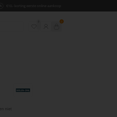
%
€10,- korting eerste online aankoop
0
0
en niet