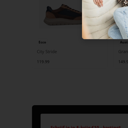
Ecco
Aust
City Stride
Gran
119.99
149.
Schrijf je in & krijg €10,- korting*