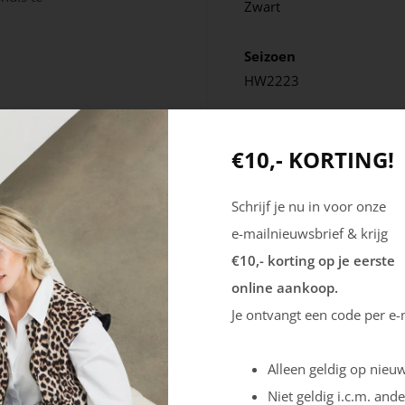
Zwart
Seizoen
HW2223
€10,- KORTING!
Schrijf je nu in voor onze
e-mailnieuwsbrief & krijg
€10,- korting op je eerste
online aankoop.
Je ontvangt een code per e-
Alleen geldig op nieuw
Niet geldig i.c.m. ande