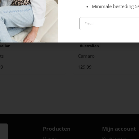
Minimale besteding 5
ralian
Australian
ts
Camaro
99
129.99
Producten
Mijn account
Dames
Registreren