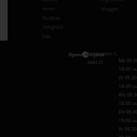
Heren
Inloggen
Outdoor
Veiligheid
Sale
Europaplein 1,
Openingstijden
Best
Ma 09.3
5684 ZC
18.00 u
Di 09.30
18.00 u
Wo 09.3
18.00 u
Do 09.3
18.00 u
Vr 09.30