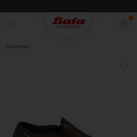
Betaal achteraf met Klarna
0
schoenen