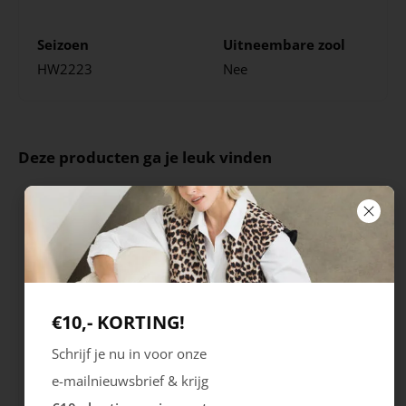
Seizoen
Uitneembare zool
HW2223
Nee
Deze producten ga je leuk vinden
€10,- KORTING!
Schrijf je nu in voor onze
e-mailnieuwsbrief & krijg
Ecco
Australian