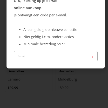
€10,- korting op je eerste
City Stride
Grants
online aankoop.
119.99
149.99
Je ontvangt een code per e-mail.
Alleen geldig op nieuwe collectie
Niet geldig i.c.m. andere acties
Minimale besteding 59.99
Australian
Australian
Camaro
Middelburg
129.99
139.99