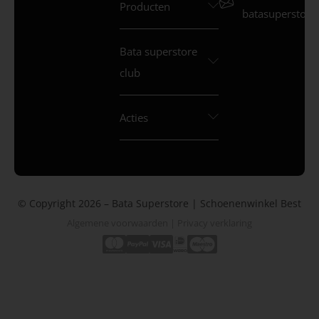
Producten
batasuperstore.
Bata superstore
club
Acties
© Copyright 2026 – Bata Superstore | Schoenenwinkel Best
Algemene voorwaarden
|
Privacy verklaring