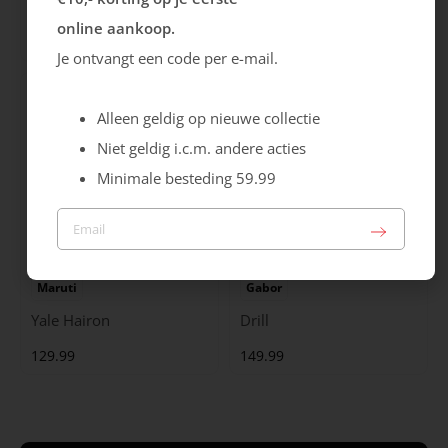
Cristallino
Roma
online aankoop.
99.99
129.99
Je ontvangt een code per e-mail.
Alleen geldig op nieuwe collectie
Niet geldig i.c.m. andere acties
Minimale besteding 59.99
Maruti
Gabor
Yale Hairon
Drill
129.99
149.99