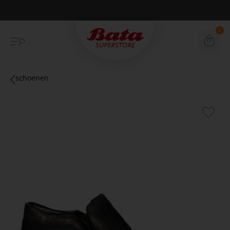
Betaal achteraf met Klarna
0
schoenen