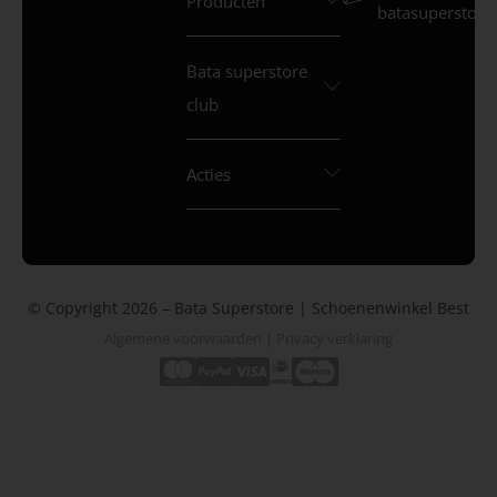
Producten
batasuperstore.
Bata superstore
club
Acties
© Copyright 2026 – Bata Superstore | Schoenenwinkel Best
Algemene voorwaarden
|
Privacy verklaring