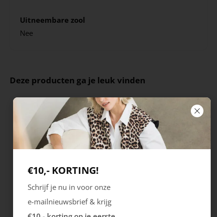
Uitneembare zool
Nee
Deze producten ga je leuk vinden
€10,- KORTING!
Schrijf je nu in voor onze
e-mailnieuwsbrief & krijg
Rieker
Maruti
€10,- korting op je eerste