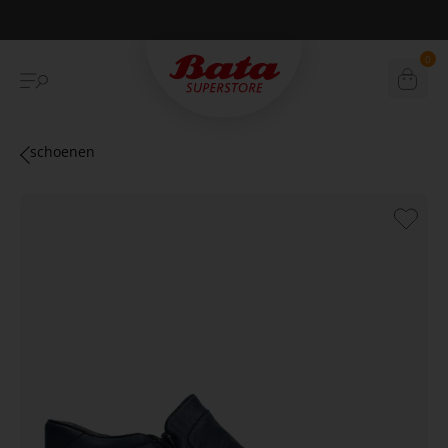
Betaal achteraf met Klarna
0
schoenen