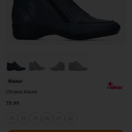
Rieker
Ottawa blauw
79.99
37
38
39
40
41
42