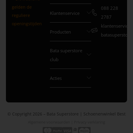
gelden de
088 228
Klantenservice
reguliere
2787
openingstijden
klantenservice
Producten
batasuperstore.
Bata superstore
club
Acties
© Copyright 2026 – Bata Superstore | Schoenenwinkel Best
Algemene voorwaarden
|
Privacy verklaring