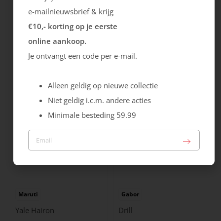
e-mailnieuwsbrief & krijg
€10,- korting op je eerste
Rieker
Maruti
online aankoop.
Je ontvangt een code per e-mail.
Cristallino
Roma
99.99
129.99
Alleen geldig op nieuwe collectie
Niet geldig i.c.m. andere acties
Minimale besteding 59.99
Maruti
Gabor
Yale Hairon
Drill