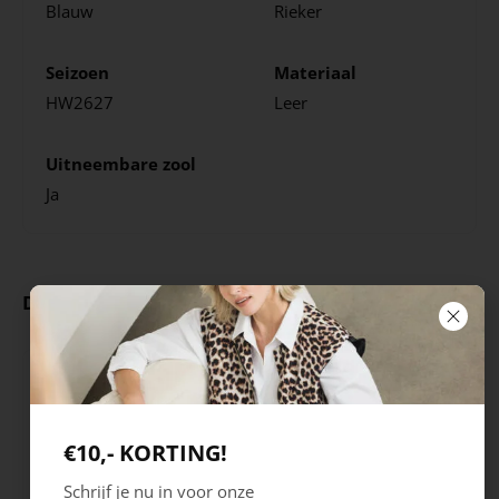
Blauw
Rieker
Seizoen
Materiaal
HW2627
Leer
Uitneembare zool
Ja
Deze producten ga je leuk vinden
€10,- KORTING!
Schrijf je nu in voor onze