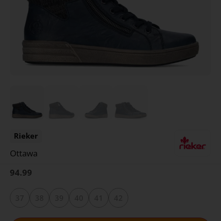
Rieker
Ottawa
94.99
37
38
39
40
41
42