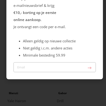
e-mailnieuwsbrief & krijg
€10,- korting op je eerste
Rieker
Maruti
online aankoop.
Je ontvangt een code per e-mail.
Cristallino
Roma
99.99
129.99
Alleen geldig op nieuwe collectie
Niet geldig i.c.m. andere acties
Minimale besteding 59.99
Maruti
Gabor
Yale Hairon
Drill