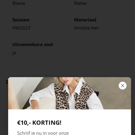
Blauw
Rieker
Seizoen
Materiaal
HW2627
Imitatie leer
Uitneembare zool
Ja
Deze producten ga je leuk vinden
€10,- KORTING!
Schrijf je nu in voor onze