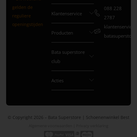
gelden de
088 228
Klantenservice
reguliere
2787
openingstijden
klantenservice
Producten
batasuperstore.
Bata superstore
club
Acties
© Copyright 2026 – Bata Superstore | Schoenenwinkel Best
Algemene voorwaarden
|
Privacy verklaring