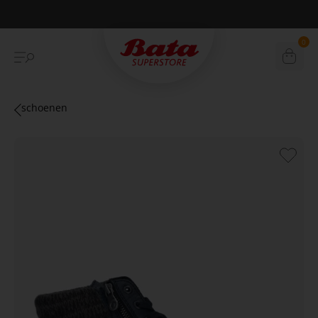
Betaal achteraf met Klarna
0
schoenen