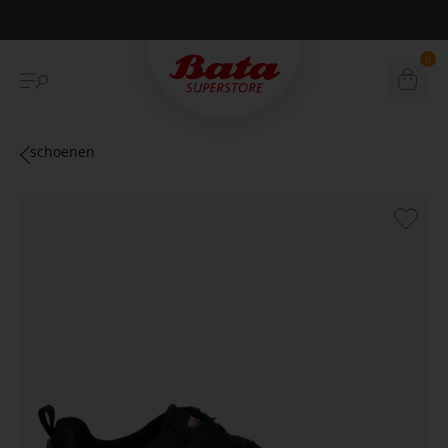
Betaal achteraf met Klarna
0
schoenen