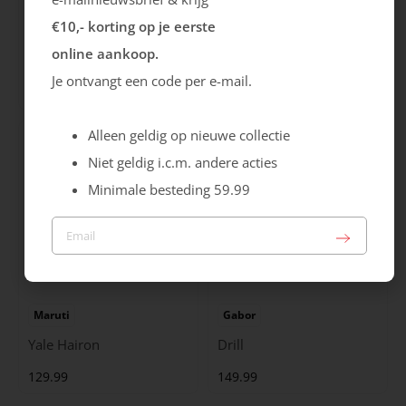
€10,- korting op je eerste
Rieker
Maruti
online aankoop.
Cristallino
Roma
Je ontvangt een code per e-mail.
99.99
129.99
Alleen geldig op nieuwe collectie
Niet geldig i.c.m. andere acties
Minimale besteding 59.99
Maruti
Gabor
Yale Hairon
Drill
129.99
149.99