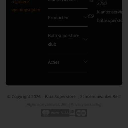
reguliere
2787
openingstijden
klantenservice
Producten
batasuperstore.
Bata superstore
club
Acties
© Copyright 2026 – Bata Superstore | Schoenenwinkel Best
Algemene voorwaarden
|
Privacy verklaring