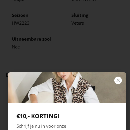
Seizoen
Sluiting
HW2223
Veters
Uitneembare zool
Nee
Deze producten ga je leuk vinden
€10,- KORTING!
Schrijf je nu in voor onze