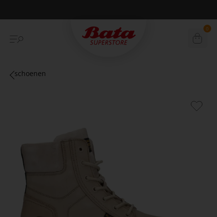
Betaal achteraf met Klarna
0
schoenen