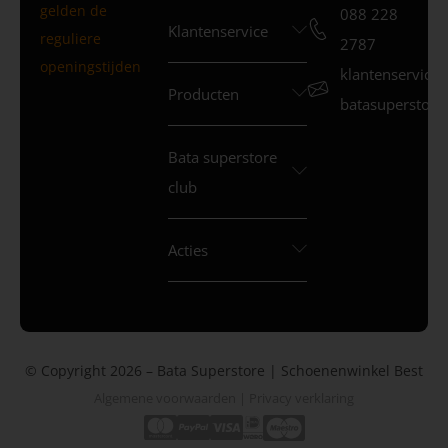
gelden de
088 228
Klantenservice
reguliere
2787
openingstijden
klantenservice
Producten
batasuperstore.
Bata superstore
club
Acties
© Copyright 2026 – Bata Superstore | Schoenenwinkel Best
Algemene voorwaarden
|
Privacy verklaring