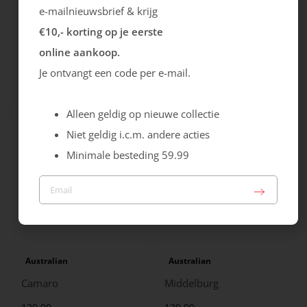
e-mailnieuwsbrief & krijg
€10,- korting op je eerste
Ecco
Australian
online aankoop.
City Stride
Grants
Je ontvangt een code per e-mail.
119.99
149.99
Alleen geldig op nieuwe collectie
Niet geldig i.c.m. andere acties
Minimale besteding 59.99
Australian
Australian
Camaro
Middelburg