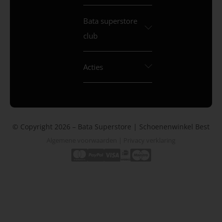
Bata superstore
club
Acties
© Copyright 2026 – Bata Superstore | Schoenenwinkel Best
Algemene voorwaarden
|
Privacy verklaring