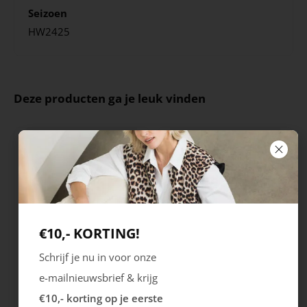
Seizoen
HW2425
Deze producten ga je leuk vinden
€10,- KORTING!
Schrijf je nu in voor onze
Rieker
Maruti
e-mailnieuwsbrief & krijg
Cristallino
Roma
€10,- korting op je eerste