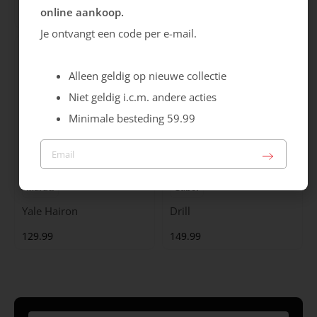
online aankoop.
99.99
129.99
Je ontvangt een code per e-mail.
Alleen geldig op nieuwe collectie
Niet geldig i.c.m. andere acties
Minimale besteding 59.99
Maruti
Gabor
Yale Hairon
Drill
129.99
149.99