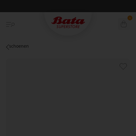
Betaal achteraf met Klarna
0
schoenen