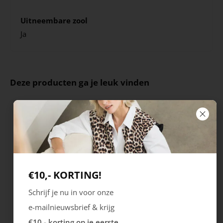
Uitneembare zool
Ja
Deze producten ga je leuk vinden
€10,- KORTING!
Schrijf je nu in voor onze
e-mailnieuwsbrief & krijg
Rieker
Maruti
€10,- korting op je eerste