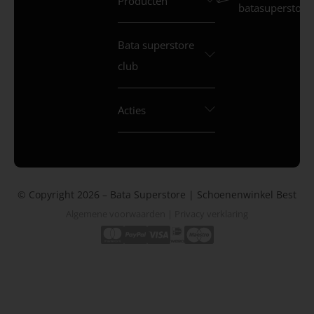
Producten
batasuperstore.
Bata superstore
club
Acties
© Copyright 2026 – Bata Superstore | Schoenenwinkel Best
Algemene voorwaarden
|
Privacy verklaring