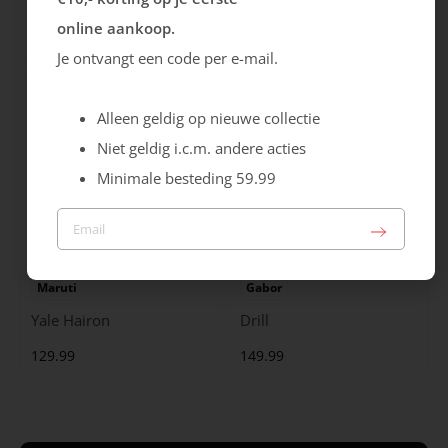
Cristallino
Roma
online aankoop.
99.99
129.99
Je ontvangt een code per e-mail.
Alleen geldig op nieuwe collectie
Niet geldig i.c.m. andere acties
Minimale besteding 59.99
Maruti
Gabor
Yale Hairon
Drill
129.99
149.99