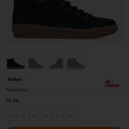
Rieker
Nabukino
79.99
37
38
39
40
41
42