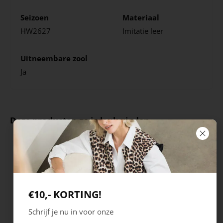
Seizoen
Materiaal
HW2627
Imitatie leer
Uitneembare zool
Ja
Deze producten ga je leuk vinden
€10,- KORTING!
Schrijf je nu in voor onze