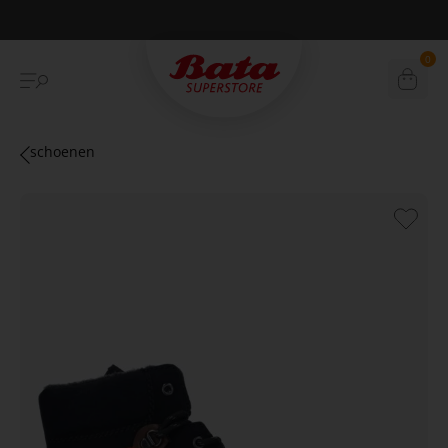
Betaal achteraf met Klarna
0
schoenen