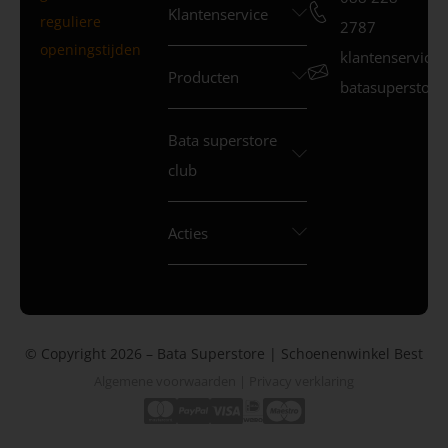
Klantenservice
reguliere
2787
openingstijden
klantenservice
Producten
batasuperstore.
Bata superstore
club
Acties
© Copyright 2026 – Bata Superstore | Schoenenwinkel Best
Algemene voorwaarden
|
Privacy verklaring