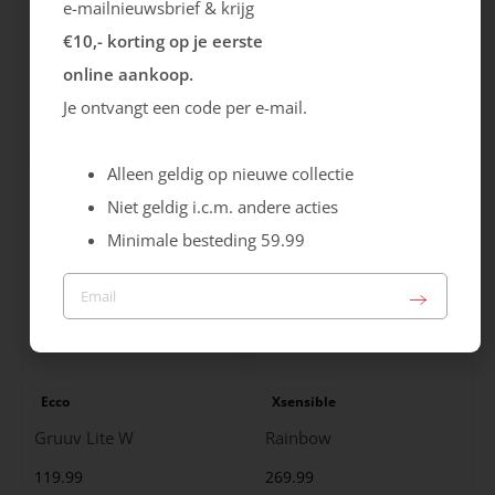
e-mailnieuwsbrief & krijg
€10,- korting op je eerste
Gabor
Caprice
online aankoop.
Hairy
Laars
Je ontvangt een code per e-mail.
159.99
89.99
Alleen geldig op nieuwe collectie
Niet geldig i.c.m. andere acties
Minimale besteding 59.99
Ecco
Xsensible
Gruuv Lite W
Rainbow
119.99
269.99