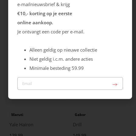
e-mailnieuwsbrief & krijg
€10,- korting op je eerste
Rieker
Maruti
online aankoop.
Cristallino
Roma
Je ontvangt een code per e-mail.
99.99
129.99
Alleen geldig op nieuwe collectie
Niet geldig i.c.m. andere acties
Minimale besteding 59.99
Maruti
Gabor
Yale Hairon
Drill
129.99
149.99