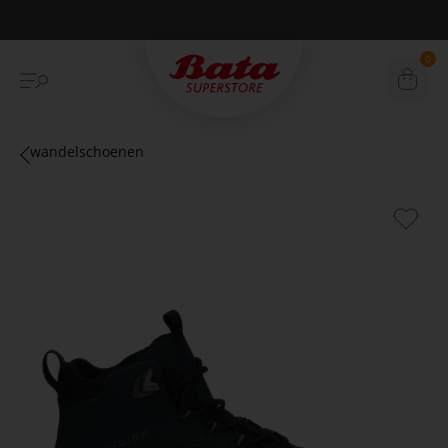
Betaal achteraf met Klarna
0
wandelschoenen