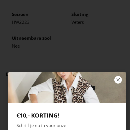
Seizoen
Sluiting
HW2223
Veters
Uitneembare zool
Nee
Deze producten ga je leuk vinden
€10,- KORTING!
Schrijf je nu in voor onze