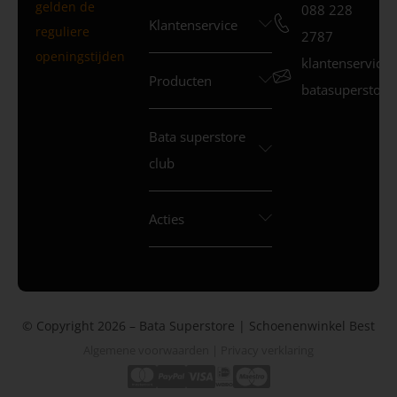
gelden de
088 228
Klantenservice
reguliere
2787
openingstijden
klantenservice
Producten
batasuperstore.
Bata superstore
club
Acties
© Copyright 2026 – Bata Superstore | Schoenenwinkel Best
Algemene voorwaarden
|
Privacy verklaring