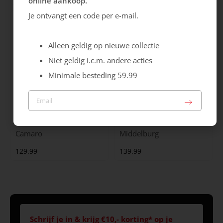
online aankoop.
Je ontvangt een code per e-mail.
Alleen geldig op nieuwe collectie
Niet geldig i.c.m. andere acties
Minimale besteding 59.99
Australian
Australian
Camaro
Middelburg
129.99
139.99
Schrijf je in & krijg €10,- korting* op je