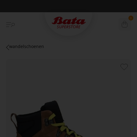
Betaal achteraf met Klarna
0
wandelschoenen