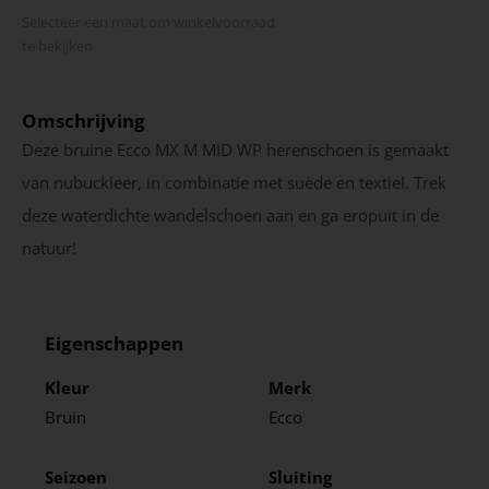
Selecteer een maat om winkel­voorraad
te bekijken
Omschrijving
Deze bruine Ecco MX M MID WP herenschoen is gemaakt
van nubuckleer, in combinatie met suède en textiel. Trek
deze waterdichte wandelschoen aan en ga eropuit in de
natuur!
Eigenschappen
Kleur
Merk
Bruin
Ecco
Seizoen
Sluiting