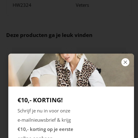
HW2324
Veters
Deze producten ga je leuk vinden
€10,- KORTING!
Schrijf je nu in voor onze
Ecco
Australian
e-mailnieuwsbrief & krijg
City Stride
Grants
€10,- korting op je eerste
119.99
149.99