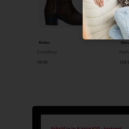
Rieker
Maru
Cristallino
Rom
99.99
129.
Schrijf je in & krijg €10,- korting*