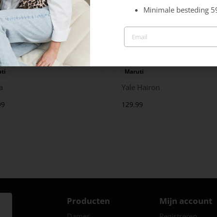
Minimale besteding 5
ti
Maruti
a
Yale Hairon
99
129.99
Producten
Mijn account
Dames
Registreren