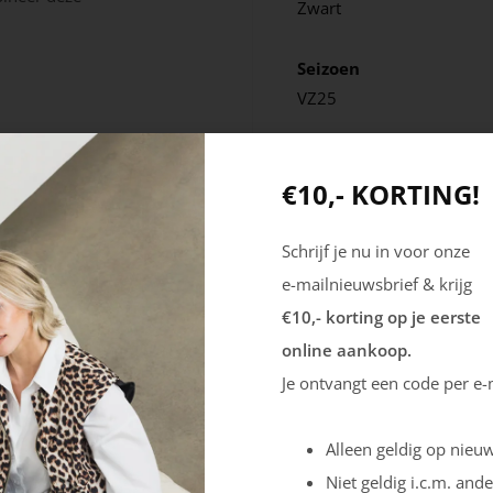
Zwart
Seizoen
VZ25
€10,- KORTING!
Schrijf je nu in voor onze
e-mailnieuwsbrief & krijg
€10,- korting op je eerste
online aankoop.
Je ontvangt een code per e-
Alleen geldig op nieuw
Niet geldig i.c.m. ande