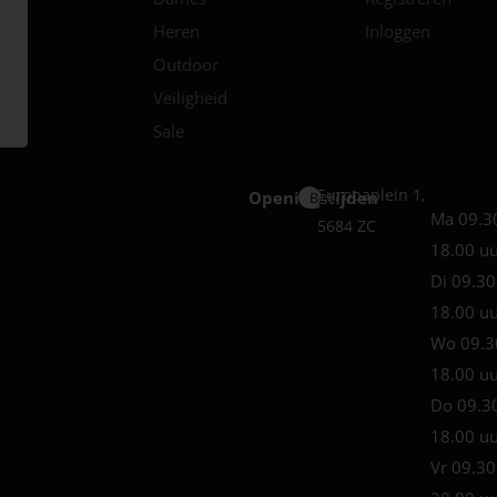
Heren
Inloggen
Outdoor
Veiligheid
Sale
Europaplein 1,
Openingstijden
Best
Ma 09.3
5684 ZC
18.00 u
Di 09.30
18.00 u
Wo 09.3
18.00 u
Do 09.3
18.00 u
Vr 09.30