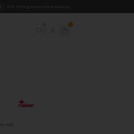
%
€10,- korting eerste online aankoop
0
0
en niet