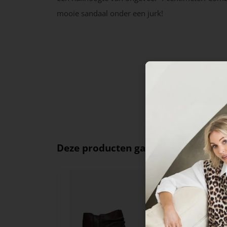
mooie sandaal onder een jurk!
Deze producten ga je leuk vinden