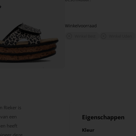
Winkelvoorraad
Winkel Best
Winkel Uden
 Rieker is
Eigenschappen
 van een
 en heeft
Kleur
ineer deze