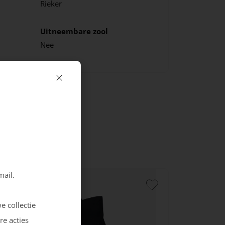
Rieker
Uitneembare zool
Nee
mail.
e collectie
re acties