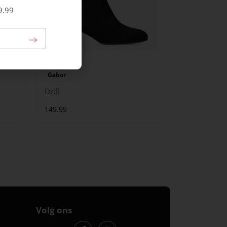
9.99
Gabor
Drill
149.99
Volg ons