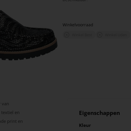
Winkelvoorraad
Winkel Best
Winkel Uden
r van
Eigenschappen
textiel en
nde print en
Kleur