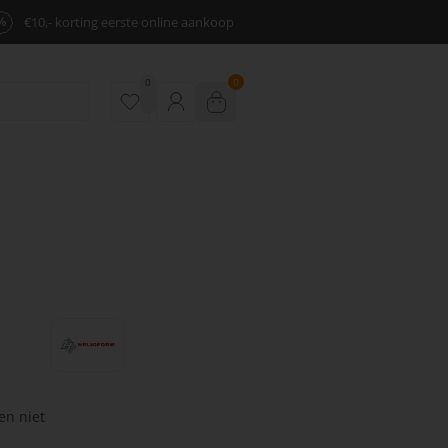
%
€10,- korting eerste online aankoop
0
0
en niet