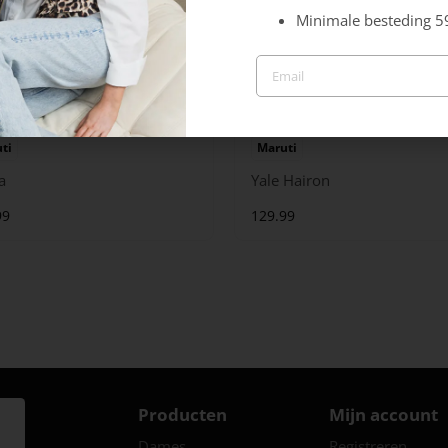
Minimale besteding 5
ti
Maruti
a
Yale Hairon
99
129.99
Producten
Mijn account
Dames
Registreren