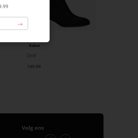
9.99
Gabor
Drill
149.99
Volg ons