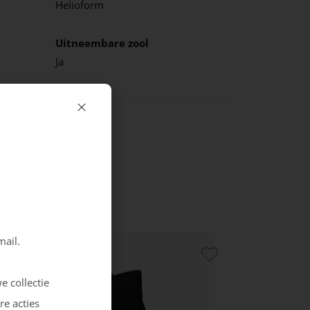
Helioform
Uitneembare zool
Ja
mail.
e collectie
re acties