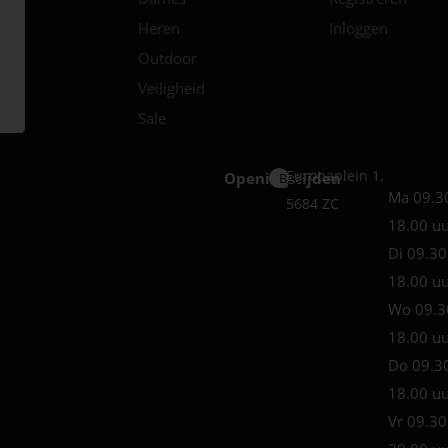
Heren
Inloggen
Outdoor
Veiligheid
Sale
Europaplein 1,
Openingstijden
Best
Ma 09.3
5684 ZC
18.00 u
Di 09.30
18.00 u
Wo 09.3
18.00 u
Do 09.3
18.00 u
Vr 09.30