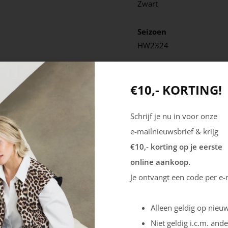
Zwart
Seizoen
HW2324
€10,- KORTING!
Schrijf je nu in voor onze
e-mailnieuwsbrief & krijg
€10,- korting op je eerste
online aankoop.
Je ontvangt een code per e-
Alleen geldig op nieuw
Niet geldig i.c.m. ande