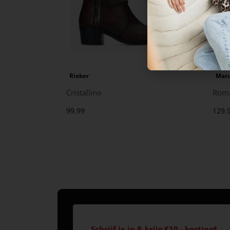
Rieker
Maru
Cristallino
Rom
99.99
129.
Schrijf je in & krijg €10,- korting*