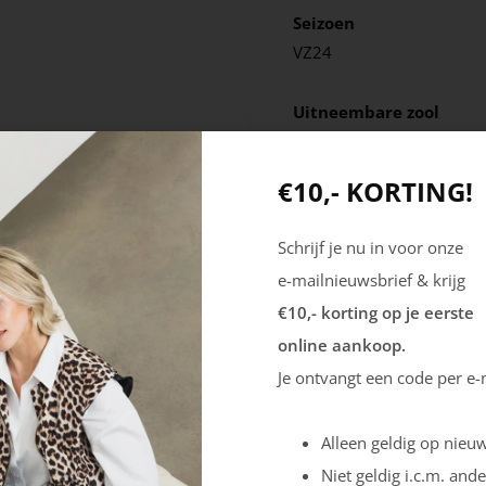
Seizoen
VZ24
Uitneembare zool
Ja
€10,- KORTING!
Schrijf je nu in voor onze
e-mailnieuwsbrief & krijg
€10,- korting op je eerste
online aankoop.
Je ontvangt een code per e-
Alleen geldig op nieuw
Niet geldig i.c.m. ande