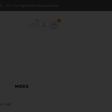
%
€10,- korting eerste online aankoop
0
0
en niet