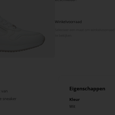
Winkelvoorraad
Selecteer een maat om winkel­voorraad
te bekijken
Eigenschappen
 van
ze sneaker
Kleur
Wit