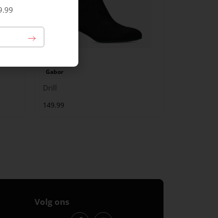
9.99
Gabor
Drill
149.99
Volg ons