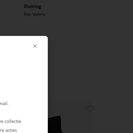
Sluiting
Rits
Veters
mail.
e collectie
re acties