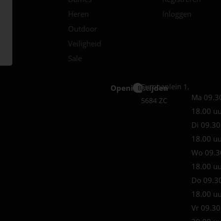
Heren
Inloggen
Outdoor
Veiligheid
Sale
Europaplein 1,
Openingstijden
Best
Ma 09.3
5684 ZC
18.00 u
Di 09.30
18.00 u
Wo 09.3
18.00 u
Do 09.3
18.00 u
Vr 09.30