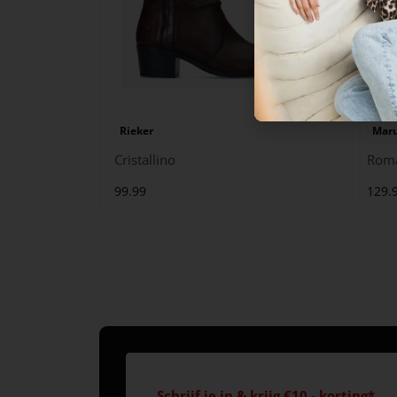
Rieker
Maru
Cristallino
Rom
99.99
129.
Schrijf je in & krijg €10,- korting*