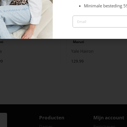
Minimale besteding 5
ti
Maruti
a
Yale Hairon
99
129.99
Producten
Mijn account
Dames
Registreren