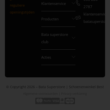
Klantenservice
reguliere
2787
openingstijden
klantenservice
Producten
batasuperstore.
Bata superstore
club
Acties
© Copyright 2026 – Bata Superstore | Schoenenwinkel Best
Algemene voorwaarden
|
Privacy verklaring