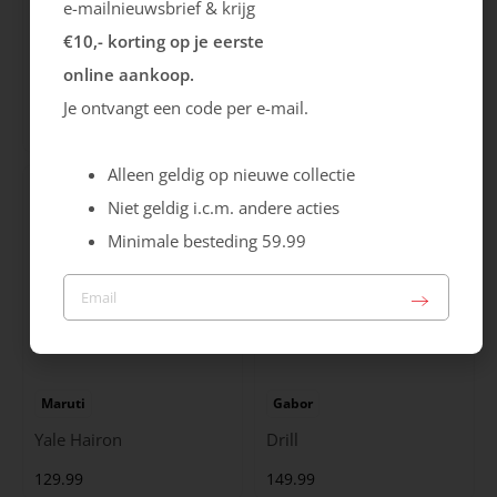
e-mailnieuwsbrief & krijg
€10,- korting op je eerste
Rieker
Maruti
online aankoop.
Cristallino
Roma
Je ontvangt een code per e-mail.
99.99
129.99
Alleen geldig op nieuwe collectie
Niet geldig i.c.m. andere acties
Minimale besteding 59.99
Maruti
Gabor
Yale Hairon
Drill
129.99
149.99