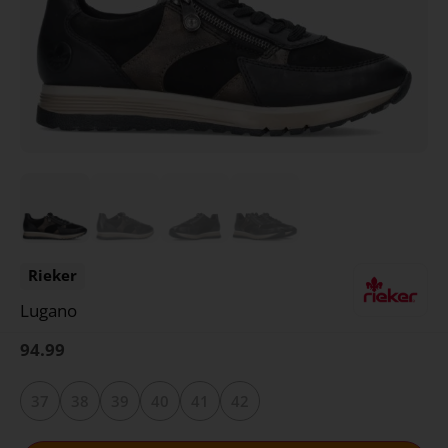
Rieker
Lugano
94.99
37
38
39
40
41
42