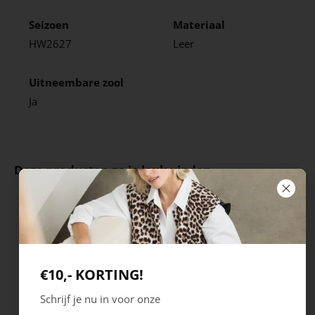
Seizoen
Materiaal
HW2627
Leer
Uitneembare zool
Ja
Deze producten ga je leuk vinden
€10,- KORTING!
Schrijf je nu in voor onze