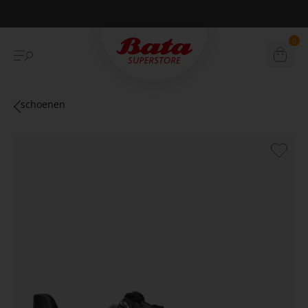
Betaal achteraf met Klarna
0
schoenen