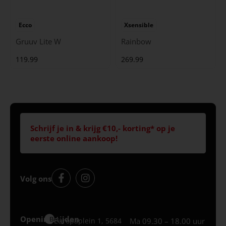
Ecco
Xsensible
Gruuv Lite W
Rainbow
119.99
269.99
Schrijf je in & krijg €10,- korting* op je
eerste online aankoop!
Volg ons
Openingstijden
Best
Europaplein 1, 5684
Ma 09.30 – 18.00 uur