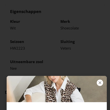
Eigenschappen
Kleur
Merk
Wit
Shoecolate
Seizoen
Sluiting
HW2223
Veters
Uitneembare zool
Nee
Deze producten ga je leuk vinden