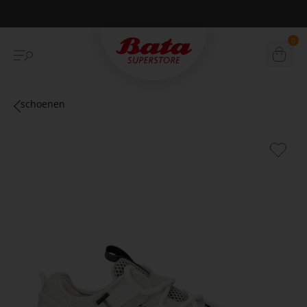
Betaal achteraf met Klarna
0
schoenen