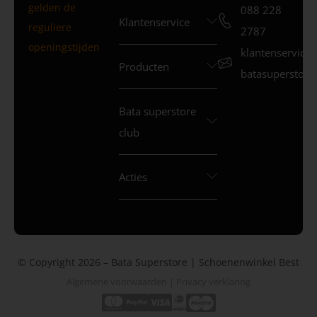
gelden de
088 228
Klantenservice
reguliere
2787
openingstijden
klantenservice
Producten
batasuperstore.
Bata superstore
club
Acties
© Copyright 2026 – Bata Superstore | Schoenenwinkel Best
Algemene voorwaarden
|
Privacy verklaring