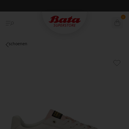
Betaal achteraf met Klarna
0
schoenen