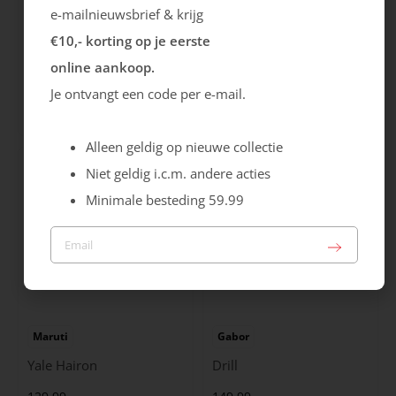
e-mailnieuwsbrief & krijg
€10,- korting op je eerste
Rieker
Maruti
online aankoop.
Cristallino
Roma
Je ontvangt een code per e-mail.
99.99
129.99
Alleen geldig op nieuwe collectie
Niet geldig i.c.m. andere acties
Minimale besteding 59.99
Maruti
Gabor
Yale Hairon
Drill