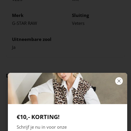
Merk
Sluiting
G-STAR RAW
Veters
Uitneembare zool
Ja
Deze producten ga je leuk vinden
€10,- KORTING!
Schrijf je nu in voor onze