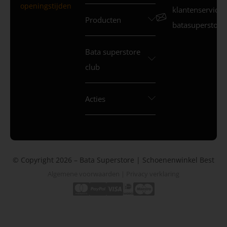
openingstijden
klantenservice
Producten
batasuperstore.
Bata superstore
club
Acties
© Copyright 2026 – Bata Superstore | Schoenenwinkel Best
Algemene voorwaarden
|
Privacy verklaring