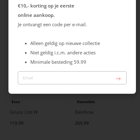
Gabor
Caprice
€10,- korting op je eerste
Hairy
Laars
online aankoop.
Je ontvangt een code per e-mail.
159.99
89.99
Alleen geldig op nieuwe collectie
Niet geldig i.c.m. andere acties
Minimale besteding 59.99
Ecco
Xsensible
Gruuv Lite W
Rainbow
119.99
269.99