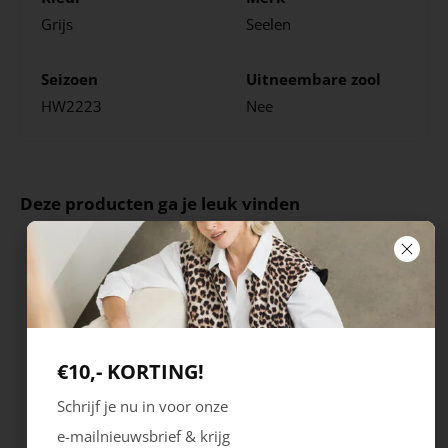
Grijs
Seelen
Seizoen
Uitneembare zool
HW2223
Nee
Deze producten ga je leuk vinden
€10,- KORTING!
Schrijf je nu in voor onze
e-mailnieuwsbrief & krijg