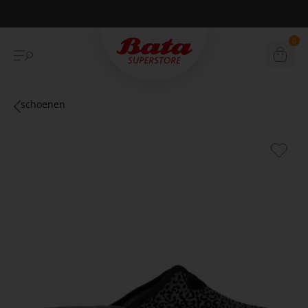
Betaal achteraf met Klarna
0
schoenen