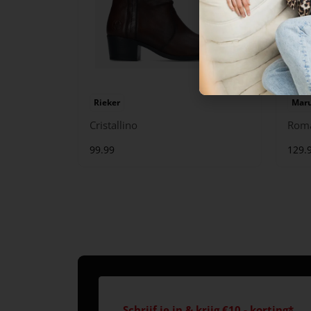
Rieker
Maru
Cristallino
Rom
99.99
129.
Schrijf je in & krijg €10,- korting*