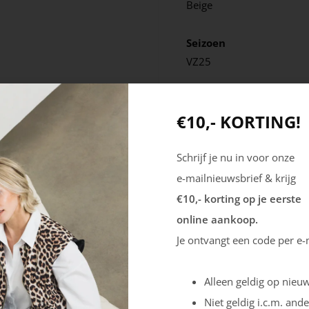
Beige
Seizoen
VZ25
€10,- KORTING!
Schrijf je nu in voor onze
e-mailnieuwsbrief & krijg
€10,- korting op je eerste
online aankoop.
Je ontvangt een code per e-
Alleen geldig op nieuw
Niet geldig i.c.m. ande