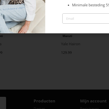
Minimale besteding 5
ti
Maruti
a
Yale Hairon
99
129.99
Producten
Mijn account
Dames
Registreren