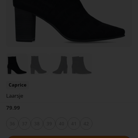
Caprice
Laarsje
79.99
36
37
38
39
40
41
42