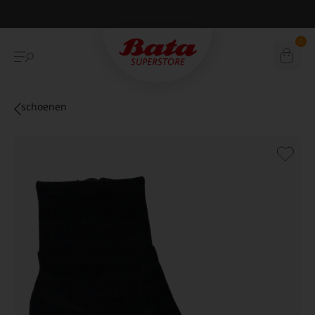
Betaal achteraf met Klarna
0
schoenen