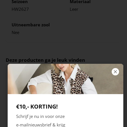
Seizoen
Materiaal
HW2627
Leer
Uitneembare zool
Nee
Deze producten ga je leuk vinden
€10,- KORTING!
Schrijf je nu in voor onze
e-mailnieuwsbrief & krijg