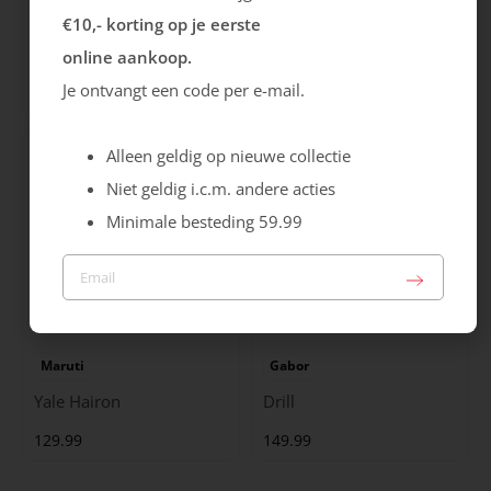
€10,- korting op je eerste
Rieker
Maruti
online aankoop.
Cristallino
Roma
Je ontvangt een code per e-mail.
99.99
129.99
Alleen geldig op nieuwe collectie
Niet geldig i.c.m. andere acties
Minimale besteding 59.99
Maruti
Gabor
Yale Hairon
Drill
129.99
149.99