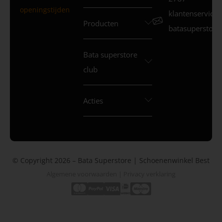
openingstijden
klantenservice
Producten
batasuperstore.
Bata superstore
club
Acties
© Copyright 2026 – Bata Superstore | Schoenenwinkel Best
Algemene voorwaarden
|
Privacy verklaring