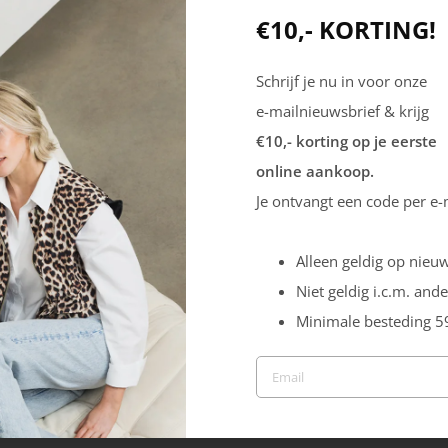
Seizoen
€10,- KORTING!
Aan de
HW2223
vakje!
Schrijf je nu in voor onze
et je
Uitneembare zool
e-mailnieuwsbrief & krijg
Ja
€10,- korting op je eerste
online aankoop.
Je ontvangt een code per e-
Alleen geldig op nieuw
Niet geldig i.c.m. ande
Minimale besteding 5