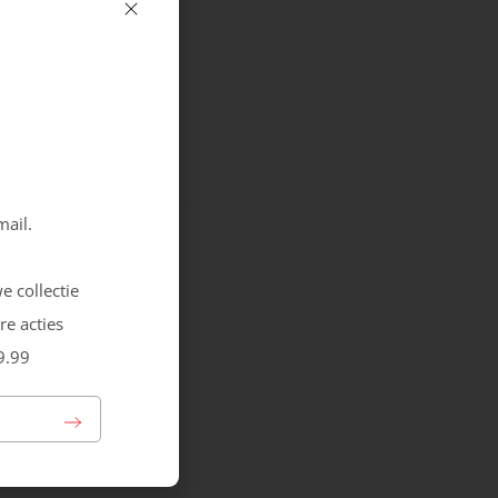
Sluiting
Rits
Veters
mail.
e collectie
re acties
9.99