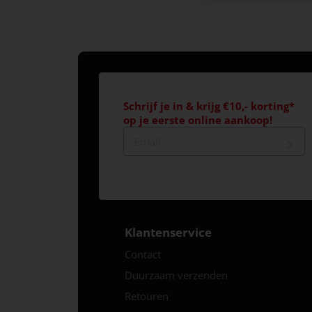
Schrijf je in & krijg €10,- korting*
op je eerste online aankoop!
Klantenservice
Contact
Duurzaam verzenden
Retouren