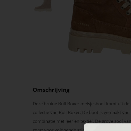
Omschrijving
Deze bruine Bull Boxer meisjesboot komt uit de
collectie van Bull Boxer. De boot is gemaakt van 
combinatie met leer en textiel. De grove zool va
zorgt voor voldoende grip en een sportieve uitstr