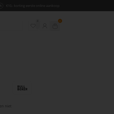
%
€10,- korting eerste online aankoop
0
0
en niet