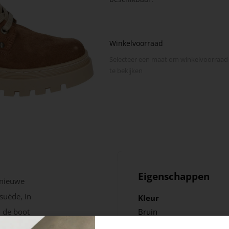
Winkelvoorraad
Selecteer een maat om winkel­voorraad
te bekijken
Eigenschappen
 nieuwe
suède, in
Kleur
n de boot
Bruin
aling. De