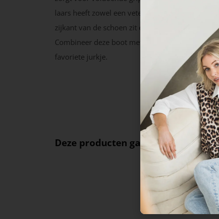
laars heeft zowel een veter- als een ritssluiting. 
zijkant van de schoen zit een grappig klein steek
Combineer deze boot met een flaired broek of m
favoriete jurkje.
Deze producten ga je leuk vinden