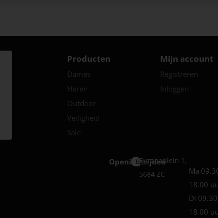
Producten
Mijn account
Dames
Registreren
Heren
Inloggen
Outdoor
Veiligheid
Sale
Europaplein 1,
Openingstijden
Best
Ma 09.3
5684 ZC
18.00 u
Di 09.30
18.00 u