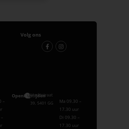
Volg ons
Marktstraat
Openingstijden
Uden
0 –
Ma 09.30 –
39, 5401 GG
ur
17.30 uur
 –
Di 09.30 –
ur
17.30 uur