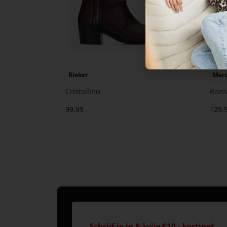
Rieker
Maru
Cristallino
Rom
99.99
129.
Schrijf je in & krijg €10,- korting*