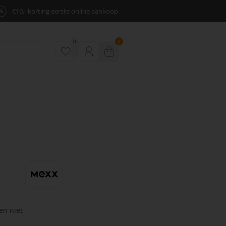
%
€10,- korting eerste online aankoop
0
0
en niet