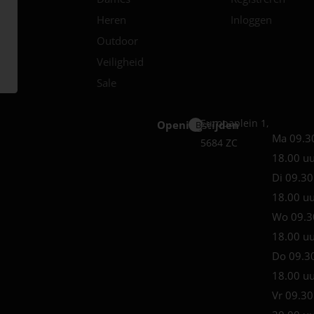
Heren
Inloggen
Outdoor
Veiligheid
Sale
Europaplein 1,
Openingstijden
Best
Ma 09.3
5684 ZC
18.00 u
Di 09.30
18.00 u
Wo 09.3
18.00 u
Do 09.3
18.00 u
Vr 09.30