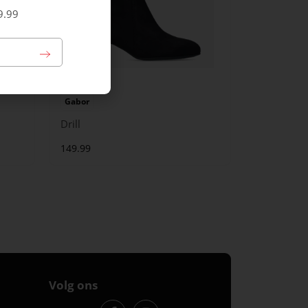
9.99
Gabor
Drill
149.99
Volg ons