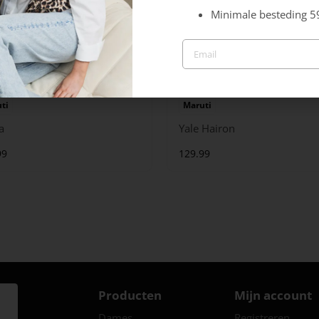
Minimale besteding 5
ti
Maruti
a
Yale Hairon
99
129.99
Producten
Mijn account
Dames
Registreren