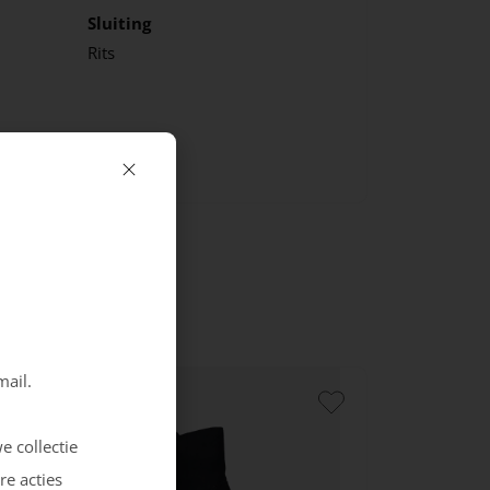
Sluiting
Rits
mail.
e collectie
re acties