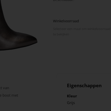
Winkelvoorraad
Selecteer een maat om winkel­voorraad
te bekijken
Eigenschappen
t van
ze boot met
Kleur
Grijs