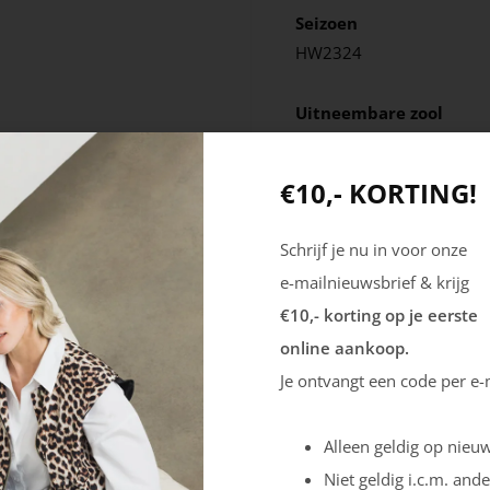
Seizoen
HW2324
Uitneembare zool
Nee
€10,- KORTING!
Schrijf je nu in voor onze
e-mailnieuwsbrief & krijg
€10,- korting op je eerste
online aankoop.
Je ontvangt een code per e-
Alleen geldig op nieuw
Niet geldig i.c.m. ande