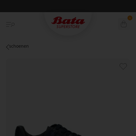
Betaal achteraf met Klarna
0
schoenen