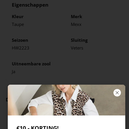
Eigenschappen
Kleur
Merk
Taupe
Mexx
Seizoen
Sluiting
HW2223
Veters
Uitneembare zool
Ja
Deze producten ga je leuk vinden
€10,- KORTING!