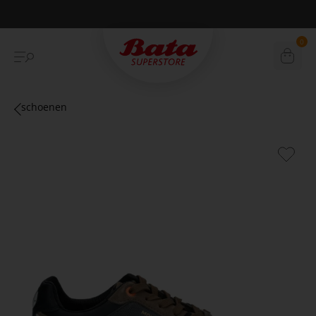
Betaal achteraf met Klarna
0
schoenen