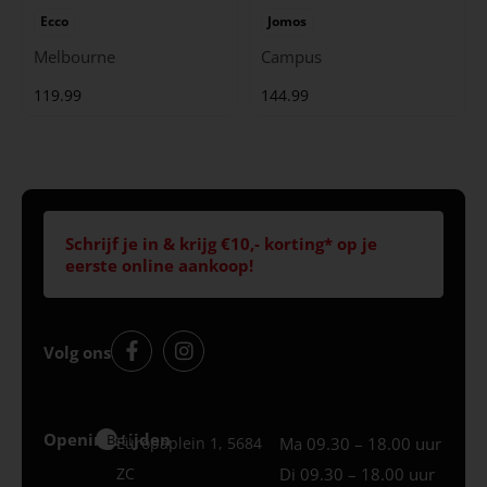
Ecco
Jomos
Melbourne
Campus
119.99
144.99
Schrijf je in & krijg €10,- korting* op je
eerste online aankoop!
Volg ons
Openingstijden
Best
Europaplein 1, 5684
Ma 09.30 – 18.00 uur
ZC
Di 09.30 – 18.00 uur