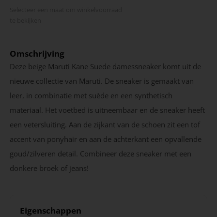
Selecteer een maat om winkel­voorraad
te bekijken
Omschrijving
Deze beige Maruti Kane Suede damessneaker komt uit de
nieuwe collectie van Maruti. De sneaker is gemaakt van
leer, in combinatie met suède en een synthetisch
materiaal. Het voetbed is uitneembaar en de sneaker heeft
een vetersluiting. Aan de zijkant van de schoen zit een tof
accent van ponyhair en aan de achterkant een opvallende
goud/zilveren detail. Combineer deze sneaker met een
donkere broek of jeans!
Eigenschappen