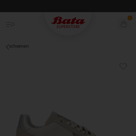
Betaal achteraf met Klarna
0
schoenen