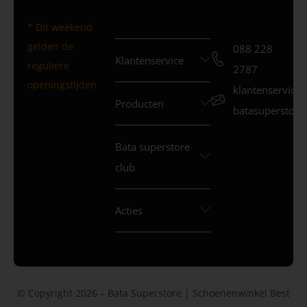
* Dit weekend
gelden de
088 228
Klantenservice
reguliere
2787
openingstijden
klantenservice
Producten
batasuperstore.
Bata superstore
club
Acties
© Copyright 2026 – Bata Superstore | Schoenenwinkel Best