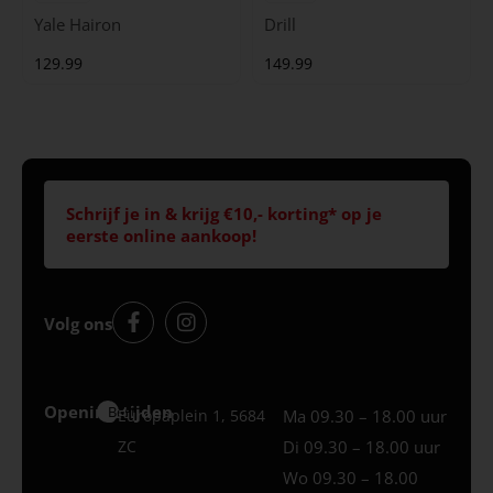
Yale Hairon
Drill
129.99
149.99
Schrijf je in & krijg €10,- korting* op je
eerste online aankoop!
Volg ons
Openingstijden
Best
Europaplein 1, 5684
Ma 09.30 – 18.00 uur
ZC
Di 09.30 – 18.00 uur
Wo 09.30 – 18.00