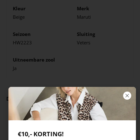
Kleur
Merk
Beige
Maruti
Seizoen
Sluiting
HW2223
Veters
Uitneembare zool
Ja
Deze producten ga je leuk vinden
€10,- KORTING!