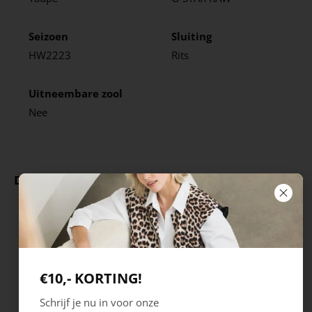
Seizoen
Sluiting
HW2223
Rits
Uitneembare zool
Nee
Deze producten ga je leuk vinden
€10,- KORTING!
Schrijf je nu in voor onze