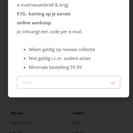
e-mailnieuwsbrief & krijg
€10,- korting op je eerste
Rieker
Maruti
online aankoop.
Cristallino
Roma
Je ontvangt een code per e-mail.
99.99
129.99
Alleen geldig op nieuwe collectie
Niet geldig i.c.m. andere acties
Minimale besteding 59.99
Maruti
Gabor
Yale Hairon
Drill