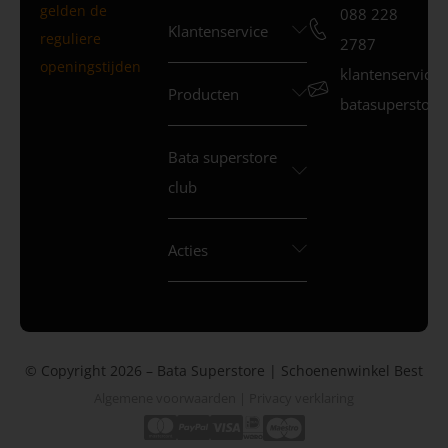
gelden de
088 228
Klantenservice
reguliere
2787
openingstijden
klantenservice
Producten
batasuperstore.
Bata superstore
club
Acties
© Copyright 2026 – Bata Superstore | Schoenenwinkel Best
Algemene voorwaarden
|
Privacy verklaring