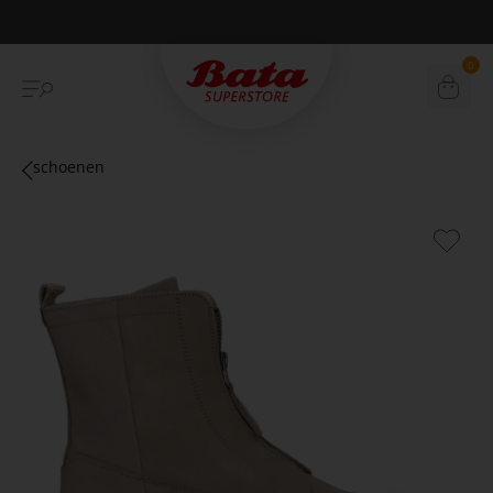
Betaal achteraf met Klarna
0
schoenen