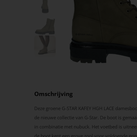
Omschrijving
Deze groene G-STAR KAFEY HGH LACE damesboot
de nieuwe collectie van G-Star. De boot is gemaak
in combinatie met nubuck. Het voetbed is uitne
de boot kent een grove zool voor voldoende grip