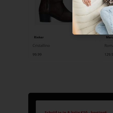
Rieker
Maru
Cristallino
Rom
99.99
129.
Schrijf je in & krijg €10,- korting*