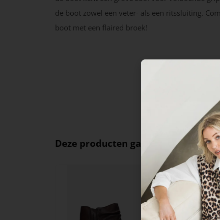
de boot zowel een veter- als een ritssluiting. Co
boot met een flaired broek!
Deze producten ga je leuk vinden