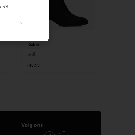
9.99
Gabor
Drill
149.99
Volg ons