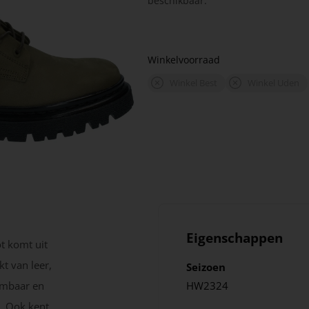
beschikbaar.
Winkelvoorraad
Winkel Best
Winkel Uden
Eigenschappen
 komt uit
t van leer,
Seizoen
embaar en
HW2324
. Ook kent