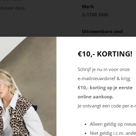
Merk
mbineer deze
G-STAR RAW
Uitneembare zool
Ja
€10,- KORTING!
Schrijf je nu in voor onze
e-mailnieuwsbrief & krijg
€10,- korting op je eerste
online aankoop.
Je ontvangt een code per e-
Alleen geldig op nieuw
Niet geldig i.c.m. ande