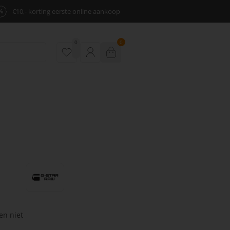
%
€10,- korting eerste online aankoop
0
0
en niet