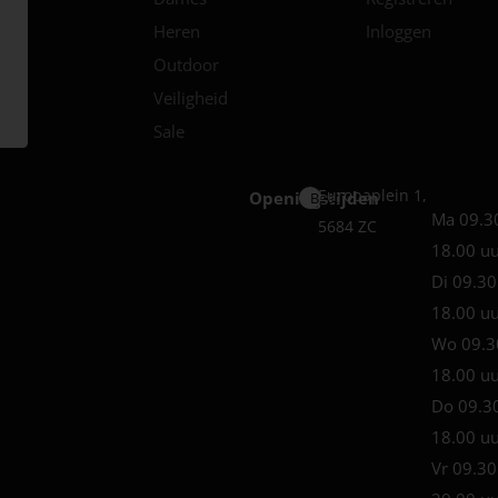
Heren
Inloggen
Outdoor
Veiligheid
Sale
Europaplein 1,
Openingstijden
Best
Ma 09.3
5684 ZC
18.00 u
Di 09.30
18.00 u
Wo 09.3
18.00 u
Do 09.3
18.00 u
Vr 09.30