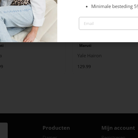
Minimale besteding 5
ti
Maruti
a
Yale Hairon
99
129.99
Producten
Mijn account
Dames
Registreren