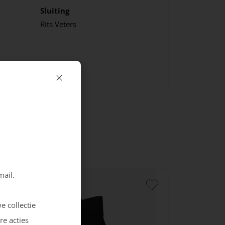
Sluiting
Rits
Veters
mail.
e collectie
re acties