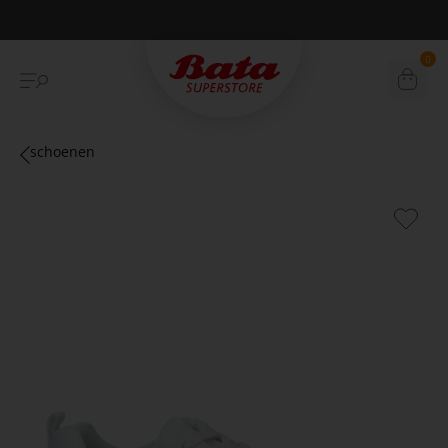
Betaal achteraf met Klarna
0
schoenen