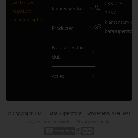
gelden de
088 228
Klantenservice
reguliere
2787
openingstijden
klantenservice
Producten
batasuperstore.
Bata superstore
club
Acties
© Copyright 2026 – Bata Superstore | Schoenenwinkel Best
Algemene voorwaarden
|
Privacy verklaring