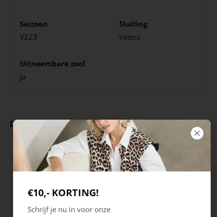
Seizoen
Sluiting
VZ23
Veters
Uitneembare zool
Ja
Deze producten ga je leuk vinden
€10,- KORTING!
Schrijf je nu in voor onze