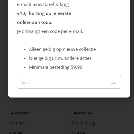
e-mailnieuwsbrief & krijg
€10,- korting op je eerste
Ecco
Australian
online aankoop.
City Stride
Grants
Je ontvangt een code per e-mail.
119.99
149.99
Alleen geldig op nieuwe collectie
Niet geldig i.c.m. andere acties
Minimale besteding 59.99
Australian
Australian
Camaro
Middelburg
129.99
139.99