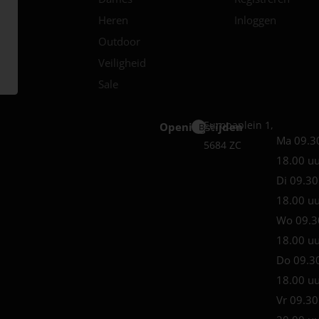
Heren
Inloggen
Outdoor
Veiligheid
Sale
Europaplein 1,
Openingstijden
Best
Ma 09.3
5684 ZC
18.00 u
Di 09.30
18.00 u
Wo 09.3
18.00 u
Do 09.3
18.00 u
Vr 09.30