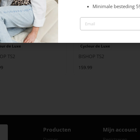
Minimale besteding 5
eur de Luxe
Cycleur de Luxe
OP TS2
BISHOP TS2
99
159.99
Producten
Mijn account
Dames
Registreren