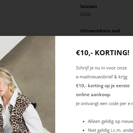
Seizoen
VZ26
Uitneembare zool
Nee
€10,- KORTING!
Schrijf je nu in voor onze
e-mailnieuwsbrief & krijg
€10,- korting op je eerste
online aankoop.
Je ontvangt een code per e-
Alleen geldig op nieuw
Niet geldig i.c.m. ande