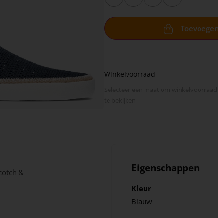
Toevoege
Winkelvoorraad
Selecteer een maat om winkel­voorraad
te bekijken
Eigenschappen
cotch &
Kleur
Blauw