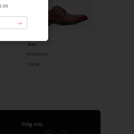
9.99
Ecco
Melbourne
119.99
Volg ons