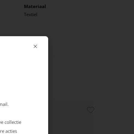
Materiaal
Textiel
mail.
e collectie
re acties