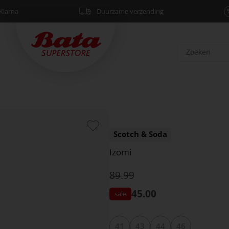
Klarna
Duurzame verzending
Scotch & Soda
Izomi
89.99
45.00
41
43
44
46