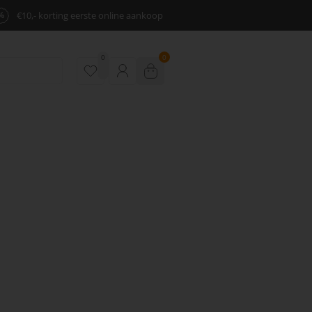
%
€10,- korting eerste online aankoop
0
0