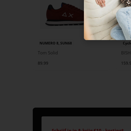
NUMERO 8, SUN68
Cycl
Tom Solid
BISH
89.99
159.
Schrijf je in & krijg €10,- korting*