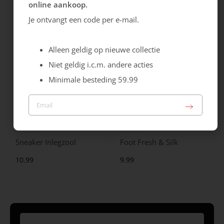
21.99
19.99
online aankoop.
Je ontvangt een code per e-mail.
Alleen geldig op nieuwe collectie
Niet geldig i.c.m. andere acties
Minimale besteding 59.99
Bergal
Saicara
Sneaker Inlegzool
Foot Fresh & Silk
10.99
9.99