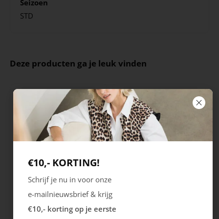
Seizoen
STD
Deze producten ga je leuk vinden
€10,- KORTING!
Schrijf je nu in voor onze
Bergal
Pedag
e-mailnieuwsbrief & krijg
Soft Luxury Inlegzool
Soft Move Inlegzool
€10,- korting op je eerste