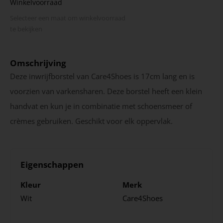
Winkelvoorraad
Selecteer een maat om winkel­voorraad
te bekijken
Omschrijving
Deze inwrijfborstel van Care4Shoes is 17cm lang en is
voorzien van varkensharen. Deze borstel heeft een klein
handvat en kun je in combinatie met schoensmeer of
crèmes gebruiken. Geschikt voor elk oppervlak.
Eigenschappen
Kleur
Merk
Wit
Care4Shoes