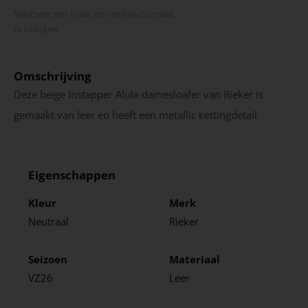
Selecteer een maat om winkel­voorraad
te bekijken
Omschrijving
Deze beige Instapper Alula damesloafer van Rieker is
gemaakt van leer en heeft een metallic kettingdetail.
Eigenschappen
Kleur
Merk
Neutraal
Rieker
Seizoen
Materiaal
VZ26
Leer