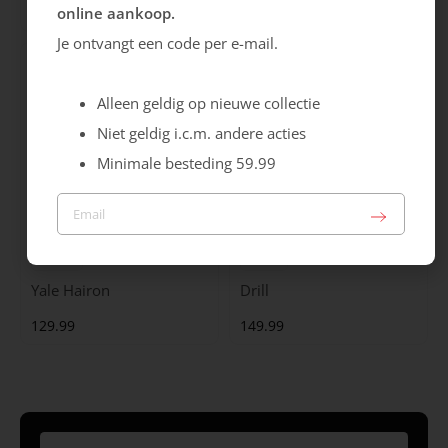
online aankoop.
99.99
129.99
Je ontvangt een code per e-mail.
Alleen geldig op nieuwe collectie
Niet geldig i.c.m. andere acties
Minimale besteding 59.99
Maruti
Gabor
Yale Hairon
Drill
129.99
149.99