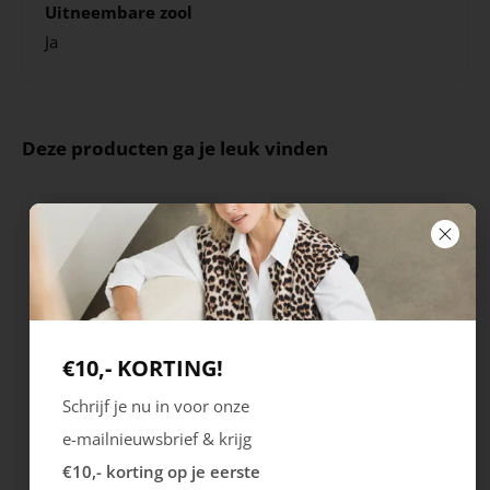
Uitneembare zool
Ja
Deze producten ga je leuk vinden
€10,- KORTING!
Schrijf je nu in voor onze
Rieker
Maruti
e-mailnieuwsbrief & krijg
Cristallino
Roma
€10,- korting op je eerste