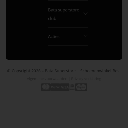
Bata superstore
club
Acties
© Copyright 2026 – Bata Superstore | Schoenenwinkel Best
Algemene voorwaarden
|
Privacy verklaring