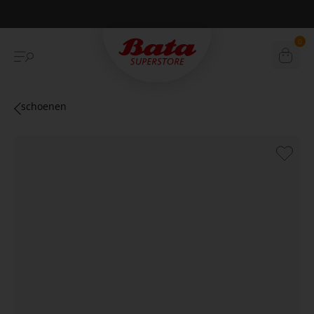
Betaal achteraf met Klarna
0
schoenen