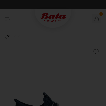
Betaal achteraf met Klarna
0
schoenen