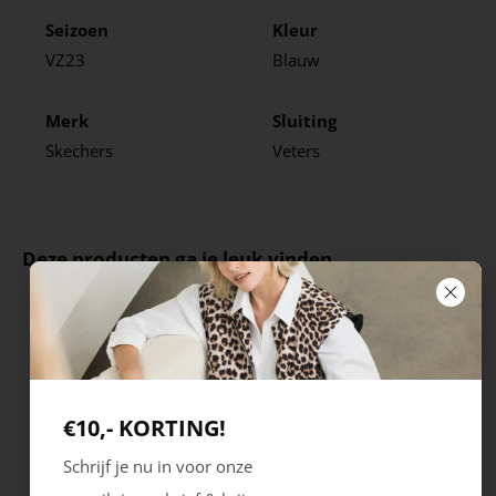
Seizoen
Kleur
VZ23
Blauw
Merk
Sluiting
Skechers
Veters
Deze producten ga je leuk vinden
€10,- KORTING!
Schrijf je nu in voor onze