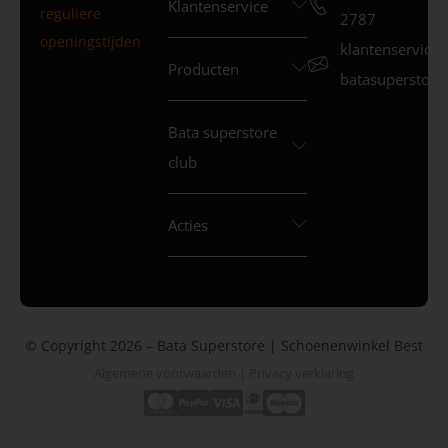
Klantenservice
reguliere
2787
openingstijden
klantenservice
Producten
batasuperstore.
Bata superstore
club
Acties
© Copyright 2026 – Bata Superstore | Schoenenwinkel Best
Algemene voorwaarden
|
Privacy verklaring