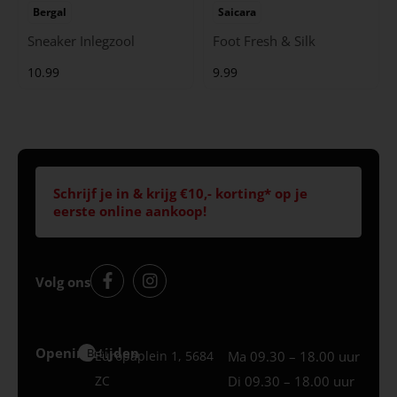
Bergal
Saicara
Sneaker Inlegzool
Foot Fresh & Silk
10.99
9.99
Schrijf je in & krijg €10,- korting* op je
eerste online aankoop!
Volg ons
Openingstijden
Best
Europaplein 1, 5684
Ma 09.30 – 18.00 uur
ZC
Di 09.30 – 18.00 uur