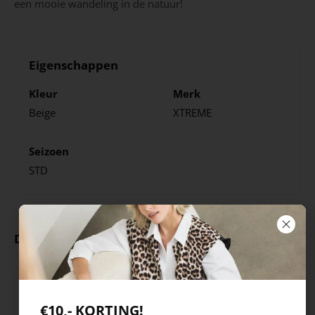
een mooie wandeling in de natuur!
Eigenschappen
Kleur
Merk
Beige
XTREME
Seizoen
STD
Deze producten ga je leuk vinden
€10,- KORTING!