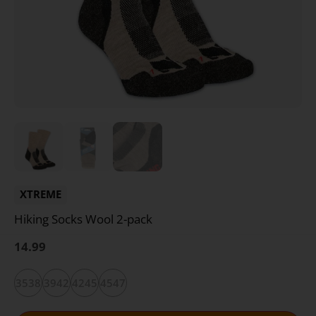
XTREME
Hiking Socks Wool 2-pack
14.99
3538
3942
4245
4547