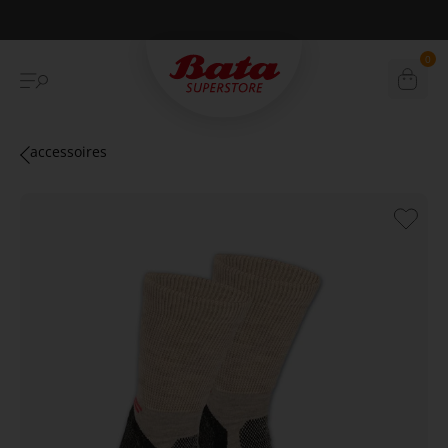
Betaal achteraf met Klarna
0
accessoires