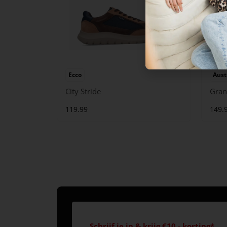
Ecco
Aust
City Stride
Gran
119.99
149.
Schrijf je in & krijg €10,- korting*