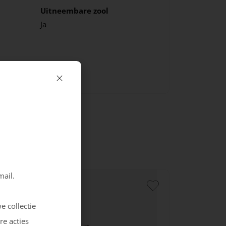
Uitneembare zool
Ja
mail.
e collectie
re acties