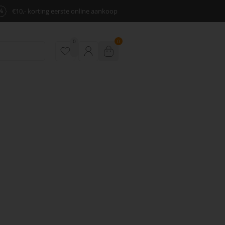
%
€10,- korting eerste online aankoop
0
0