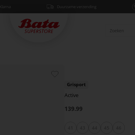
Klarna
Duurzame verzending
Grisport
Active
139.99
41
43
44
45
46