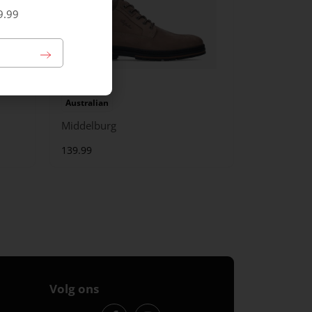
9.99
Australian
Middelburg
139.99
Volg ons