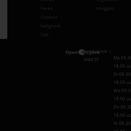
Heren
Inloggen
Outdoor
Veiligheid
Sale
Europaplein 1,
Openingstijden
Best
Ma 09.3
5684 ZC
18.00 u
Di 09.30
18.00 u
Wo 09.3
18.00 u
Do 09.3
18.00 u
Vr 09.30