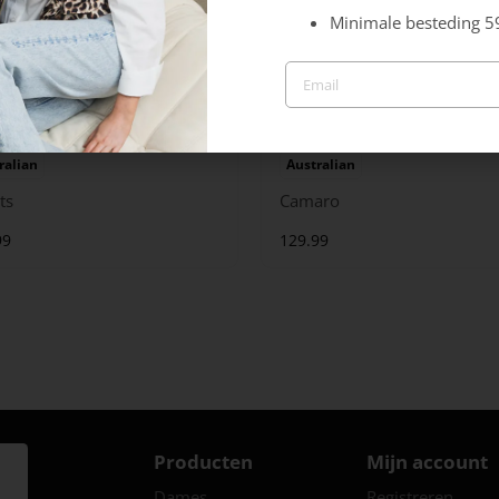
Minimale besteding 5
ralian
Australian
ts
Camaro
99
129.99
Producten
Mijn account
Dames
Registreren