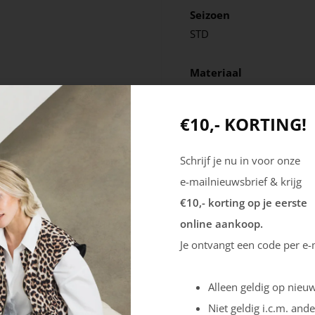
Seizoen
STD
Materiaal
Leer
Textiel
€10,- KORTING!
Schrijf je nu in voor onze
e-mailnieuwsbrief & krijg
€10,- korting op je eerste
online aankoop.
Je ontvangt een code per e-
Alleen geldig op nieuw
Niet geldig i.c.m. ande