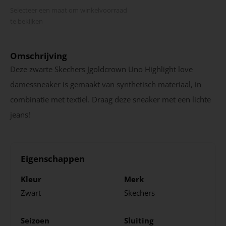
Selecteer een maat om winkel­voorraad
te bekijken
Omschrijving
Deze zwarte Skechers Jgoldcrown Uno Highlight love
damessneaker is gemaakt van synthetisch materiaal, in
combinatie met textiel. Draag deze sneaker met een lichte
jeans!
Eigenschappen
Kleur
Merk
Zwart
Skechers
Seizoen
Sluiting