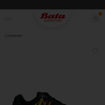
Betaal achteraf met Klarna
0
schoenen