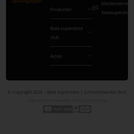
openingstijden
klantenservice
Producten
batasuperstore.
Bata superstore
club
Acties
© Copyright 2026 – Bata Superstore | Schoenenwinkel Best
Algemene voorwaarden
|
Privacy verklaring