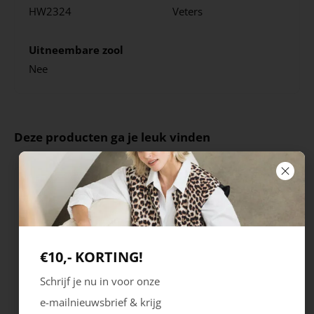
HW2324
Veters
Uitneembare zool
Nee
Deze producten ga je leuk vinden
€10,- KORTING!
Schrijf je nu in voor onze
e-mailnieuwsbrief & krijg