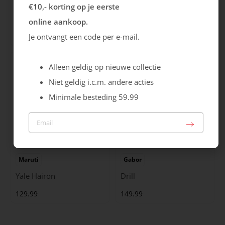
Rieker
Maruti
€10,- korting op je eerste
Cristallino
Roma
online aankoop.
99.99
129.99
Je ontvangt een code per e-mail.
Alleen geldig op nieuwe collectie
Niet geldig i.c.m. andere acties
Minimale besteding 59.99
Maruti
Gabor
Yale Hairon
Drill
129.99
149.99