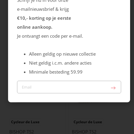
e-mailnieuwsbrief & krijg
€10,- korting op je eerste
online aankoop.
Ecco
NUMERO 8, SUN68
Je ontvangt een code per e-mail.
City Stride
Tom Solid
119.99
89.99
Alleen geldig op nieuwe collectie
Niet geldig i.c.m. andere acties
Minimale besteding 59.99
Cycleur de Luxe
Cycleur de Luxe
BISHOP TS2
BISHOP TS2