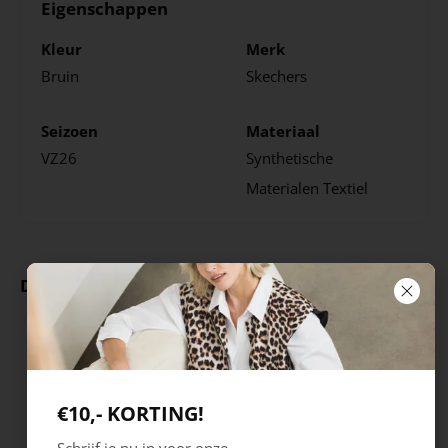
Eigenschappen
Kleur
Merk
Bruin
Skechers
Seizoen
Materiaal
VZ26
Synthetische
Materialen
Textiel
Deze producten ga je leuk vinden
€10,- KORTING!
Schrijf je nu in voor onze