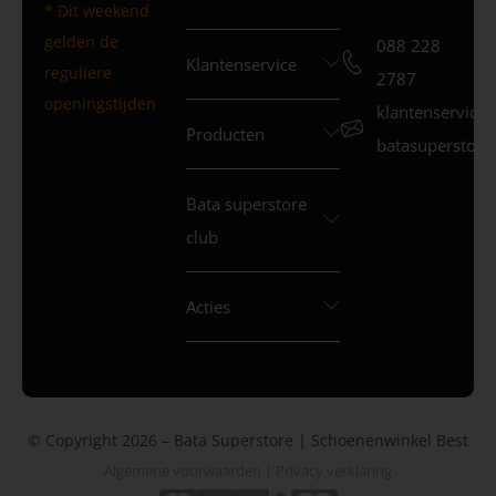
* Dit weekend
gelden de
088 228
Klantenservice
reguliere
2787
openingstijden
klantenservice
Producten
batasuperstore.
Bata superstore
club
Acties
© Copyright 2026 – Bata Superstore | Schoenenwinkel Best
Algemene voorwaarden
|
Privacy verklaring