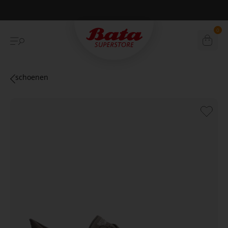
Betaal achteraf met Klarna
0
schoenen