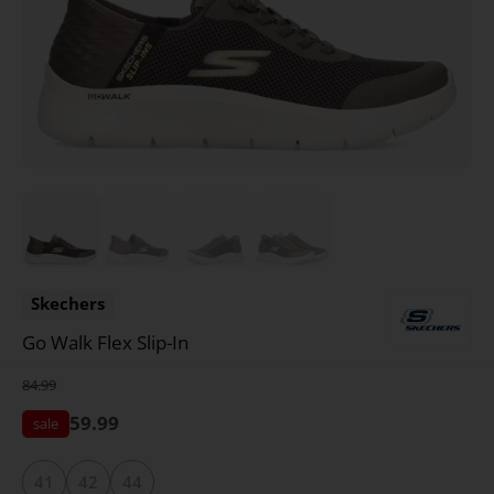
Skechers
Go Walk Flex Slip-In
84.99
59.99
41
42
44