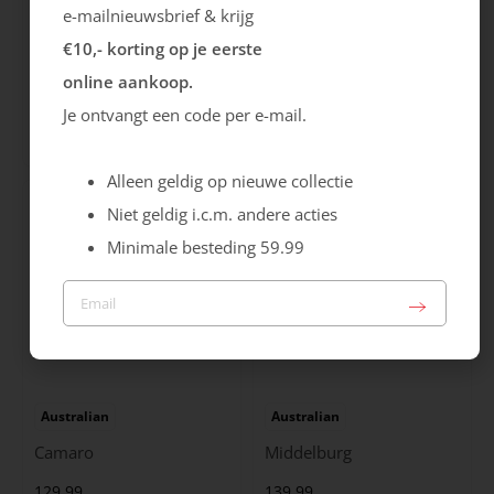
e-mailnieuwsbrief & krijg
€10,- korting op je eerste
Ecco
Australian
online aankoop.
City Stride
Grants
Je ontvangt een code per e-mail.
119.99
149.99
Alleen geldig op nieuwe collectie
Niet geldig i.c.m. andere acties
Minimale besteding 59.99
Australian
Australian
Camaro
Middelburg
129.99
139.99