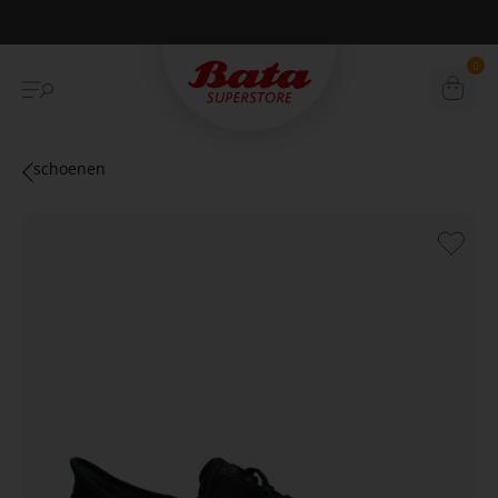
Betaal achteraf met Klarna
0
schoenen