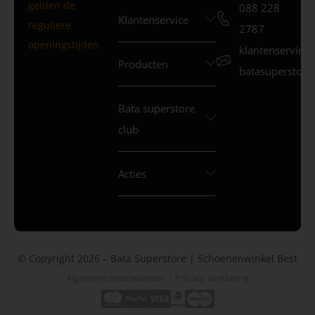
gelden de
088 228
Klantenservice
reguliere
2787
openingstijden
klantenservice
Producten
batasuperstore.
Bata superstore
club
Acties
© Copyright 2026 – Bata Superstore | Schoenenwinkel Best
Algemene voorwaarden
|
Privacy verklaring