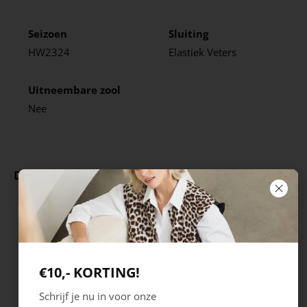
Seizoen
Sluiting
HW2324
Elastiek
Veters
Uitneembare zool
Nee
Deze producten ga je leuk vinden
€10,- KORTING!
Schrijf je nu in voor onze