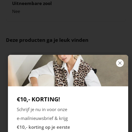
Uitneembare zool
Nee
Deze producten ga je leuk vinden
€10,- KORTING!
Schrijf je nu in voor onze
Rieker
Maruti
e-mailnieuwsbrief & krijg
Cristallino
Roma
€10,- korting op je eerste