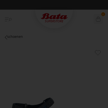
Betaal achteraf met Klarna
0
schoenen