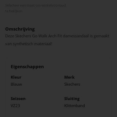
Selecteer een maat om winkel­voorraad
te bekijken
Omschrijving
Deze Skechers Go Walk Arch Fit damessandaal is gemaakt
van synthetisch materiaal!
Eigenschappen
Kleur
Merk
Blauw
Skechers
Seizoen
Sluiting
VZ23
Klittenband