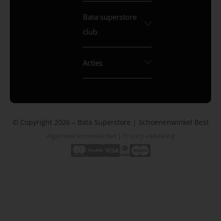
Bata superstore
club
Acties
© Copyright 2026 – Bata Superstore | Schoenenwinkel Best
Algemene voorwaarden
|
Privacy verklaring