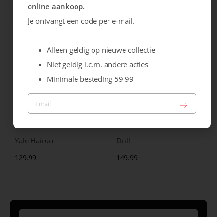
online aankoop.
99.99
129.99
Je ontvangt een code per e-mail.
Alleen geldig op nieuwe collectie
Niet geldig i.c.m. andere acties
Minimale besteding 59.99
Maruti
Gabor
Yale Hairon
Drill
129.99
149.99