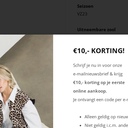
Seizoen
VZ23
Uitneembare zool
Nee
€10,- KORTING!
Schrijf je nu in voor onze
e-mailnieuwsbrief & krijg
€10,- korting op je eerste
online aankoop.
Je ontvangt een code per e-
Alleen geldig op nieuw
Niet geldig i.c.m. ande