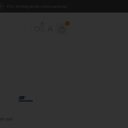
%
€10,- korting eerste online aankoop
0
0
en niet