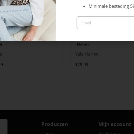
Minimale besteding 5
ti
Maruti
a
Yale Hairon
99
129.99
Producten
Mijn account
Dames
Registreren