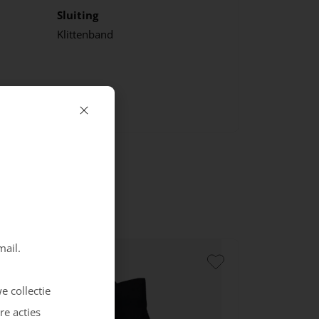
Sluiting
Klittenband
mail.
e collectie
re acties