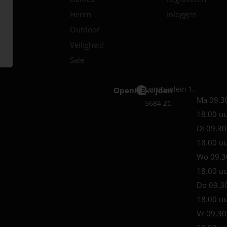
Heren
Inloggen
Outdoor
Veiligheid
Sale
Europaplein 1,
Openingstijden
Best
Ma 09.3
5684 ZC
18.00 u
Di 09.30
18.00 u
Wo 09.3
18.00 u
Do 09.3
18.00 u
Vr 09.30