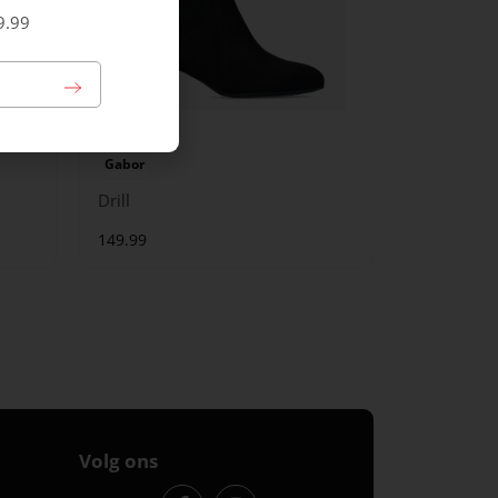
9.99
Gabor
Drill
149.99
Volg ons