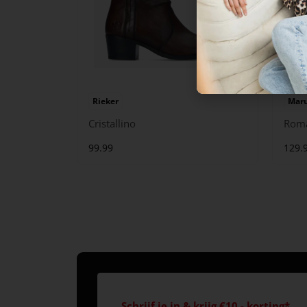
Rieker
Maru
Cristallino
Rom
99.99
129.
Schrijf je in & krijg €10,- korting*