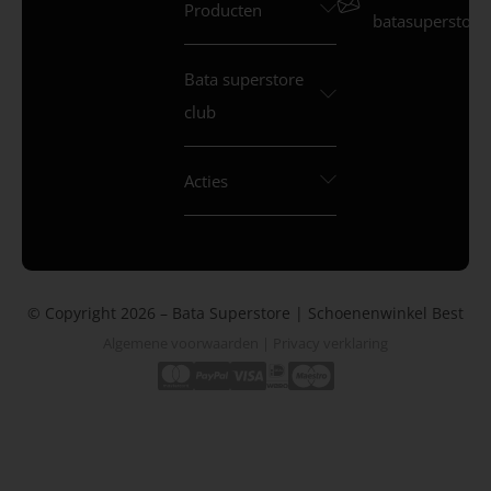
Producten
batasuperstore.
Bata superstore
club
Acties
© Copyright 2026 – Bata Superstore | Schoenenwinkel Best
Algemene voorwaarden
|
Privacy verklaring