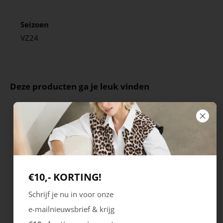
Seizoen
VZ24
Deze producten ga je leuk vinden
€10,- KORTING!
Schrijf je nu in voor onze
e-mailnieuwsbrief & krijg
Rieker
Maruti