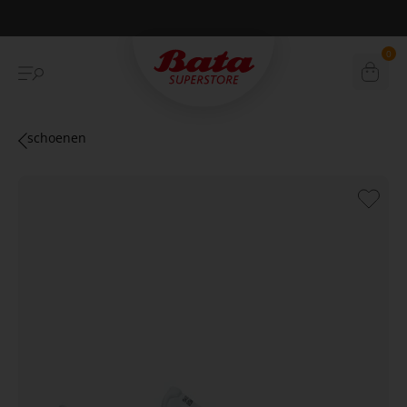
Betaal achteraf met Klarna
0
schoenen