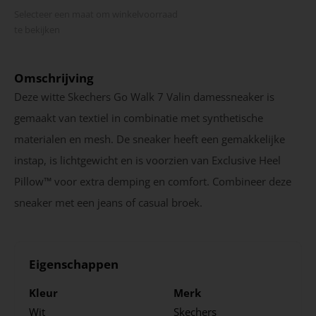
Selecteer een maat om winkel­voorraad
te bekijken
Omschrijving
Deze witte Skechers Go Walk 7 Valin damessneaker is
gemaakt van textiel in combinatie met synthetische
materialen en mesh. De sneaker heeft een gemakkelijke
instap, is lichtgewicht en is voorzien van Exclusive Heel
Pillow™ voor extra demping en comfort. Combineer deze
sneaker met een jeans of casual broek.
Eigenschappen
Kleur
Merk
Wit
Skechers