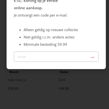
€10,- korting op je eerste
Cristallino
Roma
online aankoop.
99.99
129.99
Je ontvangt een code per e-mail.
Alleen geldig op nieuwe collectie
Niet geldig i.c.m. andere acties
Minimale besteding 59.99
Maruti
Gabor
Yale Hairon
Drill
129.99
149.99