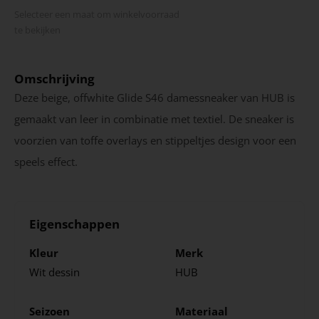
Selecteer een maat om winkel­voorraad
te bekijken
Omschrijving
Deze beige, offwhite Glide S46 damessneaker van HUB is
gemaakt van leer in combinatie met textiel. De sneaker is
voorzien van toffe overlays en stippeltjes design voor een
speels effect.
Eigenschappen
Kleur
Merk
Wit dessin
HUB
Seizoen
Materiaal