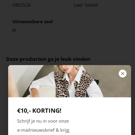
HW2526
Leer
Textiel
Uitneembare zool
Ja
Deze producten ga je leuk vinden
€10,- KORTING!
Schrijf je nu in voor onze
e-mailnieuwsbrief & krijg