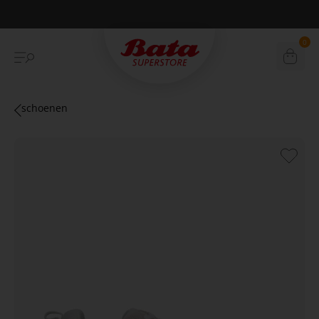
Betaal achteraf met Klarna
0
schoenen