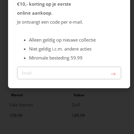
Rieker
Maruti
€10,- korting op je eerste
Cristallino
Roma
online aankoop.
99.99
129.99
Je ontvangt een code per e-mail.
Alleen geldig op nieuwe collectie
Niet geldig i.c.m. andere acties
Minimale besteding 59.99
Maruti
Gabor
Yale Hairon
Drill
129.99
149.99