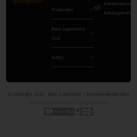
openingstijden
klantenservice
Producten
batasuperstore.
Bata superstore
club
Acties
© Copyright 2026 – Bata Superstore | Schoenenwinkel Best
Algemene voorwaarden
|
Privacy verklaring