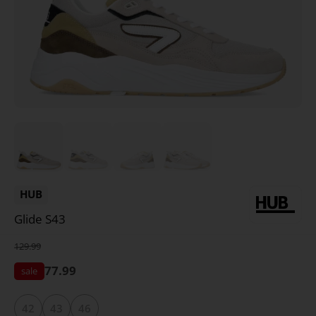
HUB
Glide S43
129.99
77.99
42
43
46