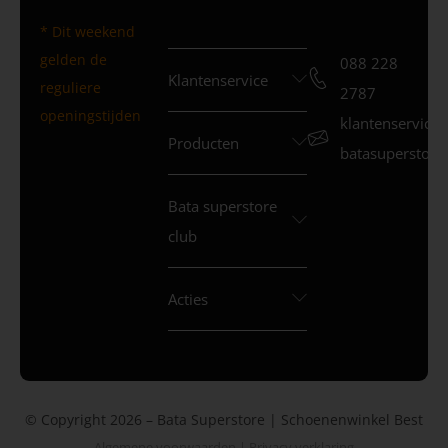
* Dit weekend
gelden de
088 228
Klantenservice
reguliere
2787
openingstijden
klantenservice
Producten
batasuperstore.
Bata superstore
club
Acties
© Copyright 2026 – Bata Superstore | Schoenenwinkel Best
Algemene voorwaarden
|
Privacy verklaring