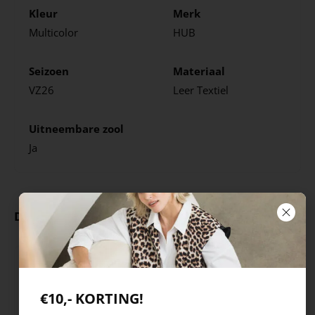
Kleur
Merk
Multicolor
HUB
Seizoen
Materiaal
VZ26
Leer
Textiel
Uitneembare zool
Ja
Deze producten ga je leuk vinden
€10,- KORTING!