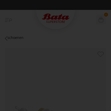
Betaal achteraf met Klarna
0
schoenen