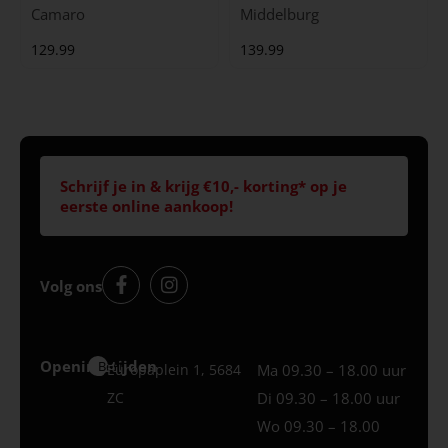
Camaro
Middelburg
129.99
139.99
Schrijf je in & krijg €10,- korting* op je
eerste online aankoop!
Volg ons
Openingstijden
Best
Europaplein 1, 5684
Ma 09.30 – 18.00 uur
ZC
Di 09.30 – 18.00 uur
Wo 09.30 – 18.00